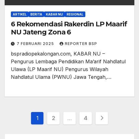
ARTIKEL
BERITA
KABAR NU
REGIONAL
6 Rekomendasi Rakerdin LP Maarif
NU Jateng Zona 6
7 FEBRUARI 2025
REPORTER BSP
bspradiopekalongan.com, KABAR NU –
Pengurus Lembaga Pendidikan Ma’arif Nahdlatul
Ulawa (LP Maarif NU) Pengurus Wilayah
Nahdlatul Ulama (PWNU) Jawa Tengah,…
Paginasi
1
2
…
4
pos