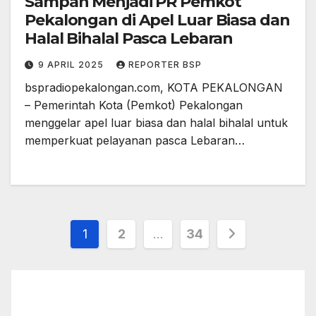
Sampah Menjadi PR Pemkot
Pekalongan di Apel Luar Biasa dan
Halal Bihalal Pasca Lebaran
9 APRIL 2025
REPORTER BSP
bspradiopekalongan.com, KOTA PEKALONGAN
– Pemerintah Kota (Pemkot) Pekalongan
menggelar apel luar biasa dan halal bihalal untuk
memperkuat pelayanan pasca Lebaran…
Paginasi
1
2
…
34
pos