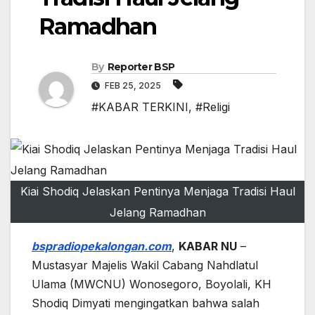
Ramadhan
By
Reporter BSP
FEB 25, 2025
#KABAR TERKINI
,
#Religi
Kiai Shodiq Jelaskan Pentinya Menjaga Tradisi Haul
Jelang Ramadhan
bspradiopekalongan.com
,
KABAR NU
–
Mustasyar Majelis Wakil Cabang Nahdlatul
Ulama (MWCNU) Wonosegoro, Boyolali, KH
Shodiq Dimyati mengingatkan bahwa salah