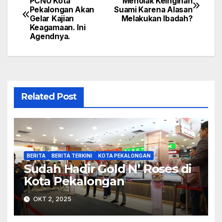
PCNU Kota
Menolak Keinginan
Pekalongan Akan
Suami Karena Alasan
pos
Gelar Kajian
Melakukan Ibadah?
Keagamaan. Ini
Agendnya.
Related Post
BERITA
BERITA TERKINI
KOTA PEKALONGAN
Sudah Hadir Gold N’ Roses di
Kota Pekalongan
OKT 2, 2025