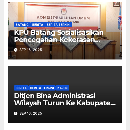
BATANG
BERITA
BERITA TERKINI
KPU Batang Sosialisasikan
Pencegahan Kekerasan
Seksual dalam Lingkungan
SEP 16, 2025
Kerja Pemilu
BERITA
BERITA TERKINI
KAJEN
Ditjen Bina Administrasi
Wilayah Turun Ke Kabupaten
Pekalongan Perkuat
SEP 16, 2025
Stabilitas