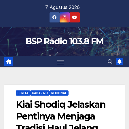
Skip
7 Agustus 2026
to
content
BSP Radio 103.8 FM
BERITA
KABAR NU
REGIONAL
Kiai Shodiq Jelaskan
Pentinya Menjaga
Tradisi Haul Jelang