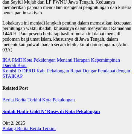
dan Sayful Mujab dari LF PWNU Jawa Tengah. Keduanya
memberikan paparan mendalam mengenai penghitungan dan kriteria
penetapan imsakiyah.
Lokakarya ini menjadi langkah penting dalam memastikan ketepatan
perhitungan waktu ibadah, khususnya dalam menyambut Ramadhan
1446 H. Para peserta berharap hasil rumusan ini dapat menjadi
pedoman bagi umat Islam, khususnya di Jawa Tengah, dalam
menentukan jadwal ibadah secara lebih akurat dan seragam. (Adm-
03A)
Navigasi
IKA PMII Kota Pekalongan Menanti Harapan Kepemimpinan
Daerah Baru
pos
Komisi D DPRD Kab. Pekalongan Rapat Dengar Pendapat dengan
STAIKAP
Related Post
Berita
Berita Terkini
Kota Pekalongan
Sudah Hadir Gold N’ Roses di Kota Pekalongan
Okt 2, 2025
Batang
Berita
Berita Terkini