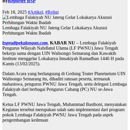
By
Reporter BSP
Feb 18, 2025
#Artikel
,
#Religi
Lembaga Falakiyah NU Jateng Gelar Lokakarya Akurasi
Perhitungan Waktu Ibadah
bspradipekalongan.com
,
KABAR NU
– Lembaga Falakiyah
Pengurus Wilayah Nahdlatul Ulama (LF PWNU) Jawa Tengah
bekerja sama dengan UIN Walisongo Semarang dan Kawakib
Institute menggelar Lokakarya Imsakiyah Ramadhan 1446 H pada
Kamis (13/02/2025).
Dalam Acara yang berlangsung di Gedung Teater Planetarium UIN
Walisongo Semarang itu, dihadiri ratusan peserta, termasuk
mahasiswa, pengurus PWNU Jawa Tengah, serta delegasi Lembaga
Falakiyah dari berbagai Pengurus Cabang (PC) NU se-Jawa
Tengah.
Ketua LF PWNU Jawa Tengah, Muhammad Basthoni, menyatakan
Kegiatan tersebut merupakan salah satu implementasi dari program
pokok Lembaga Falakiyah PWNU Jawa Tengah pada aspek
pengembangan keilmuan