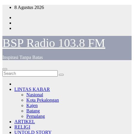
Skip
8 Agustus 2026
to
content
BSP Radio 103.8 FM
Inspirasi Tanpa Batas
LINTAS KABAR
Nasional
Kota Pekalongan
Kajen
Batang
Pemalang
ARTIKEL
RELIGI
UNTOLD STORY