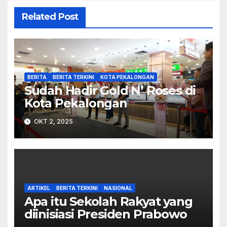
Related Post
BERITA
BERITA TERKINI
KOTA PEKALONGAN
Sudah Hadir Gold N’ Roses di
Kota Pekalongan
OKT 2, 2025
ARTIKEL
BERITA TERKINI
NASIONAL
Apa itu Sekolah Rakyat yang
diinisiasi Presiden Prabowo