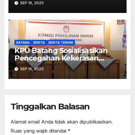
SEP 19, 2025
BATANG
BERITA
BERITA TERKINI
KPU Batang Sosialisasikan
Pencegahan Kekerasan
Seksual dalam Lingkungan
SEP 16, 2025
Kerja Pemilu
Tinggalkan Balasan
Alamat email Anda tidak akan dipublikasikan.
Ruas yang wajib ditandai
*