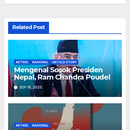
Related Post
ARTIKEL
NASIONAL
UNTOLD STORY
Mengenal Sosok Presiden
Nepal, Ram Chandra Poudel
SEP 19, 2025
ARTIKEL
NASIONAL