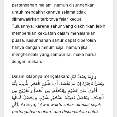
pertengahan malam, namun disunnahkan
untuk mengakhirkannya selama tidak
dikhawatirkan terbitnya fajar kedua.
Tujuannya, karena sahur yang diakhirkan lebih
memberikan kekuatan dalam menjalankan
puasa. Kesunnahan sahur dapat diperoleh
hanya dengan minum saja, namun jika
menghendaki yang sempurna, maka harus
dengan makan.
Dalam kitabnya mengatakan: وَأَوَّلُهُ نِصْفُ لَيْلٍ
وَيُسَنُّ تَأْخِيْرُهُ إِنْ لَمْ يَخْشَهُ، أَي: طُلُوْع الْفَجْرِ الثَّانِي، لِأَنَّهُ
أَقْوَى عَلىَ الصَّوْمِ وَلِلتَّحَفُّظِ مِنَ الْخَطَأِ وَالْخُرُوْجِ مِنَ
الْخِلاَفِ. وَتَحْصُلُ فَضِيْلَةُ السُّحُوْرِ بِشُرْبٍ وَ يَحْصُلُ كَمَالُهَا
بِأَكْلٍ Artinya, “
Awal waktu sahur dimulai sejak
pertengahan malam, dan disunnahkan untuk