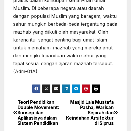
praktis dalam kehidupan sehari-hari umat
Muslim. Di beberapa negara atau daerah
dengan populasi Muslim yang beragam, waktu
sahur mungkin berbeda-beda tergantung pada
mazhab yang diikuti oleh masyarakat. Oleh
karena itu, sangat penting bagi umat Islam
untuk memahami mazhab yang mereka anut
dan mengikuti panduan waktu sahur yang
tepat sesuai dengan ajaran mazhab tersebut.
(Adm-01A)
Teori Pendidikan
Masjid Lala Mustafa
Navigasi
Double Movement:
Pasha, Warisan
Konsep dan
Sejarah dan
pos
Aplikasinya dalam
Keindahan Arsitektur
Sistem Pendidikan
di Siprus