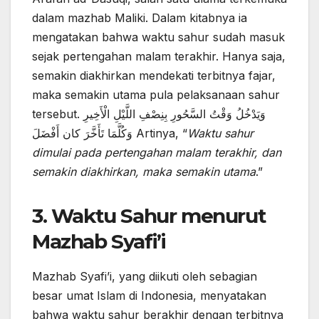
dalam mazhab Maliki. Dalam kitabnya ia
mengatakan bahwa waktu sahur sudah masuk
sejak pertengahan malam terakhir. Hanya saja,
semakin diakhirkan mendekati terbitnya fajar,
maka semakin utama pula pelaksanaan sahur
tersebut. وَيَدْخُلُ وَقْتُ السَّحُورِ بِنِصْفِ اللَّيْلِ الْأَخِيرِ
وَكُلَّمَا تَأَخَّرَ كان أَفْضَلَ Artinya, “
Waktu sahur
dimulai pada pertengahan malam terakhir, dan
semakin diakhirkan, maka semakin utama
.”
3.
Waktu Sahur menurut
Mazhab Syafi’i
Mazhab Syafi’i, yang diikuti oleh sebagian
besar umat Islam di Indonesia, menyatakan
bahwa waktu sahur berakhir dengan terbitnya