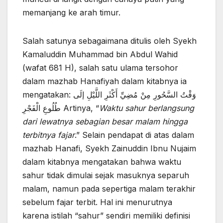
memanjang ke arah timur.
Salah satunya sebagaimana ditulis oleh Syekh
Kamaluddin Muhammad bin Abdul Wahid
(wafat 681 H), salah satu ulama tersohor
dalam mazhab Hanafiyah dalam kitabnya ia
mengatakan: وَقْتُ السَّحُورِ مِنْ مُضِيِّ أَكْثَرِ اللَّيْلِ إلَى
طُلُوعِ الْفَجْرِ Artinya, “
Waktu sahur berlangsung
dari lewatnya sebagian besar malam hingga
terbitnya fajar
.” Selain pendapat di atas dalam
mazhab Hanafi, Syekh Zainuddin Ibnu Nujaim
dalam kitabnya mengatakan bahwa waktu
sahur tidak dimulai sejak masuknya separuh
malam, namun pada sepertiga malam terakhir
sebelum fajar terbit. Hal ini menurutnya
karena istilah “sahur” sendiri memiliki definisi