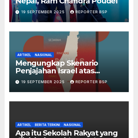
Nepal, Ram Chandra Poudel
19 SEPTEMBER 2025
REPORTER BSP
ARTIKEL
NASIONAL
Mengungkap Skenario
Penjajahan Israel atas
Palestina dalam Buku Ilan
19 SEPTEMBER 2025
REPORTER BSP
Pappé
ARTIKEL
BERITA TERKINI
NASIONAL
Apa itu Sekolah Rakyat yang