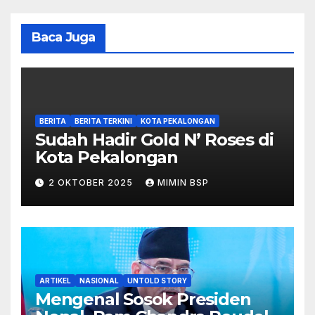
Baca Juga
BERITA
BERITA TERKINI
KOTA PEKALONGAN
Sudah Hadir Gold N’ Roses di
Kota Pekalongan
2 OKTOBER 2025
MIMIN BSP
ARTIKEL
NASIONAL
UNTOLD STORY
Mengenal Sosok Presiden