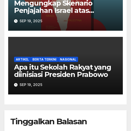
Mengungkap Skenario
Penjajahan Israel atas
Palestina dalam Buku Ilan
SEP 19, 2025
Pappé
ARTIKEL
BERITA TERKINI
NASIONAL
Apa itu Sekolah Rakyat yang
diinisiasi Presiden Prabowo
SEP 19, 2025
Tinggalkan Balasan