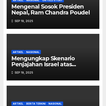
ARTIKEL
NASIONAL
UNTOLD STORY
Mengenal Sosok Presiden
Nepal, Ram Chandra Poudel
SEP 19, 2025
ARTIKEL
NASIONAL
Mengungkap Skenario
Penjajahan Israel atas
Palestina dalam Buku Ilan
SEP 19, 2025
Pappé
ARTIKEL
BERITA TERKINI
NASIONAL