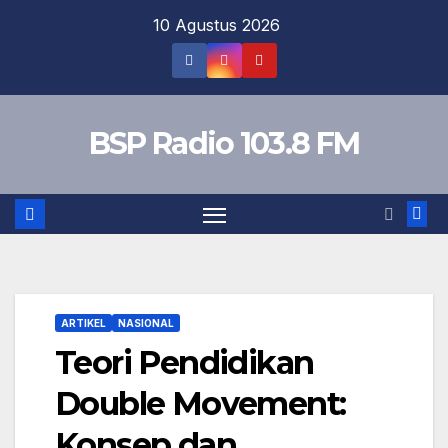
Skip
10 Agustus 2026
to
content
BSP Radio 103.8 FM
ARTIKEL
NASIONAL
Teori Pendidikan
Double Movement:
Konsep dan