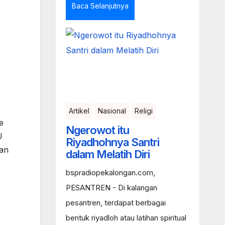
Baca Selanjutnya
Artikel
Nasional
Religi
e
Ngerowot itu
U
Riyadhohnya Santri
ian
dalam Melatih Diri
bspradiopekalongan.com,
PESANTREN - Di kalangan
pesantren, terdapat berbagai
bentuk riyadloh atau latihan spiritual