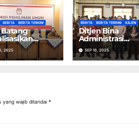
BERITA
BERITA TERKINI
BERITA
BERITA TERKINI
KAJEN
 Batang
Ditjen Bina
alisasikan
Administrasi
cegahan
Wilayah Turun 
6, 2025
SEP 16, 2025
rasan Seksual
Kabupaten
am Lingkungan
Pekalongan
a Pemilu
Perkuat Stabilit
 yang wajib ditandai
*