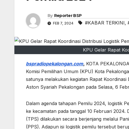
By
Reporter BSP
#KABAR TERKINI
,
FEB 7, 2024
KPU Gelar Rapat Koor
bspradiopekalongan.com
,
KOTA PEKALONGAN –
Komisi Pemilihan Umum (KPU) Kota Pekalongan m
satunya melakukan kegiatan Rapat Koordinasi D
Aston Syariah Pekalongan pada Selasa, 6 Febr
Dalam agenda tahapan Pemilu 2024, logistik P
ke kecamatan pada tanggal 10 Februari 2024. D
(TPS) dilakukan secara berjenjang melalui Pa
(PPS). Adapun isi logistik pemilu tersebut beru