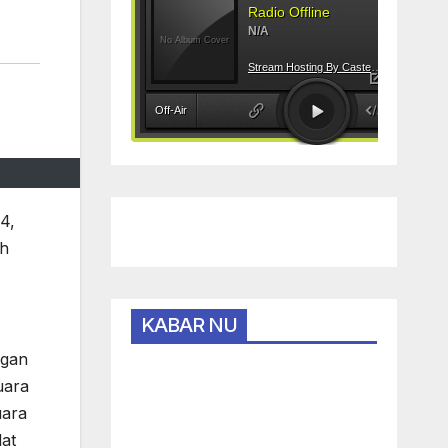
4,
ah
KABAR NU
ngan
uara
uara
lat