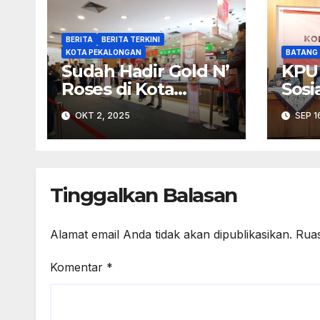
BERITA
BERITA TERKINI
KOTA PEKALONGAN
BATANG
Sudah Hadir Gold N’
KPU
Roses di Kota
Sosi
Pekalongan
Pen
OKT 2, 2025
SEP 1
Keke
dal
Kerj
Tinggalkan Balasan
Alamat email Anda tidak akan dipublikasikan.
Ruas
Komentar
*