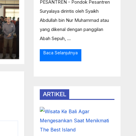
PESANTREN - Pondok Pesantren
Suryalaya dirintis oleh Syaikh
Abdullah bin Nur Muhammad atau
yang dikenal dengan panggilan
Abah Sepuh, ...
Ke
Baca Selanjutnya
as
ARTIKEL