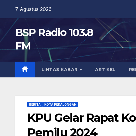
Skip
7 Agustus 2026
to
content
BSP Radio 103.8
FM
LINTAS KABAR
ARTIKEL
RE
BERITA
KOTA PEKALONGAN
KPU Gelar Rapat Koo
Pemilu 2024