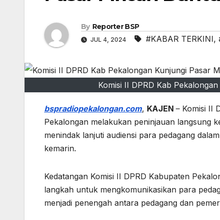
By
Reporter BSP
#KABAR TERKINI
,
JUL 4, 2024
Komisi II DPRD Kab Pekalongan 
bspradiopekalongan.com
,
KAJEN
– Komisi I
Pekalongan melakukan peninjauan langsung k
menindak lanjuti audiensi para pedagang dala
kemarin.
Kedatangan Komisi II DPRD Kabupaten Pekalong
langkah untuk mengkomunikasikan para peda
menjadi penengah antara pedagang dan pemeri