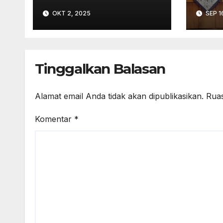
Pekalongan
Pen
OKT 2, 2025
SEP 1
Keke
dal
Kerj
Tinggalkan Balasan
Alamat email Anda tidak akan dipublikasikan.
Ruas
Komentar
*