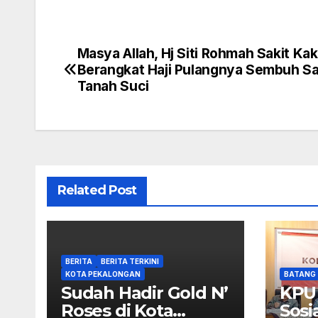
Masya Allah, Hj Siti Rohmah Sakit Kak
Navigasi
Berangkat Haji Pulangnya Sembuh Sa
pos
Tanah Suci
Related Post
BERITA
BERITA TERKINI
KOTA PEKALONGAN
BATANG
Sudah Hadir Gold N’
KPU
Roses di Kota
Sosi