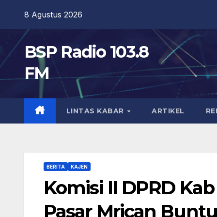
Skip
8 Agustus 2026
to
content
BSP Radio 103.8
FM
LINTAS KABAR
ARTIKEL
RE
BERITA
KAJEN
Komisi II DPRD Ka
Pasar Mrican Bunt