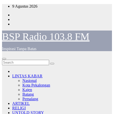
Skip
9 Agustus 2026
to
content
BSP Radio 103.8 FM
Inspirasi Tanpa Batas
LINTAS KABAR
Nasional
Kota Pekalongan
Kajen
Batang
Pemalang
ARTIKEL
RELIGI
UNTOLD STORY