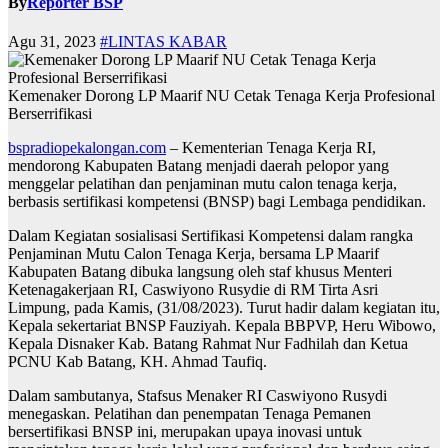
By
Reporter BSP
Agu 31, 2023
#LINTAS KABAR
Kemenaker Dorong LP Maarif NU Cetak Tenaga Kerja Profesional
Berserrifikasi
bspradiopekalongan.com
– Kementerian Tenaga Kerja RI,
mendorong Kabupaten Batang menjadi daerah pelopor yang
menggelar pelatihan dan penjaminan mutu calon tenaga kerja,
berbasis sertifikasi kompetensi (BNSP) bagi Lembaga pendidikan.
Dalam Kegiatan sosialisasi Sertifikasi Kompetensi dalam rangka
Penjaminan Mutu Calon Tenaga Kerja, bersama LP Maarif
Kabupaten Batang dibuka langsung oleh staf khusus Menteri
Ketenagakerjaan RI, Caswiyono Rusydie di RM Tirta Asri
Limpung, pada Kamis, (31/08/2023). Turut hadir dalam kegiatan itu,
Kepala sekertariat BNSP Fauziyah. Kepala BBPVP, Heru Wibowo,
Kepala Disnaker Kab. Batang Rahmat Nur Fadhilah dan Ketua
PCNU Kab Batang, KH. Ahmad Taufiq.
Dalam sambutanya, Stafsus Menaker RI Caswiyono Rusydi
menegaskan. Pelatihan dan penempatan Tenaga Pemanen
bersertifikasi BNSP ini, merupakan upaya inovasi untuk