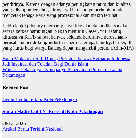
pendirinya. Karena dengan adanya peningkatan mutu dan kualitas
yang dibangun tersebut, dirinya yakin tekad pemerintah untuk
mencetak tenaga kerja yang profesional akan makin terlihat.
Lebih lanjut pihaknya berharap, agar kegiatan dapat dilaksanakan
secara berkesinambungan. Sebab menurut Caswi, “di Batang
khususnya KITB sangat banyak peluang berdirinya perusahaan-
perusahaan pendukung industri seperti catering, laundry, barber, dll
yang harus bagi warga Batang dapat mengambil peran. (Adm-01A)
Navigasi
Buka Muktamar Sufi Dunia, Presiden Jokowi Berharap Indonesia
Jadi Inspirasi dan Teladan Bagi Dunia Islam
pos
Walikota Pekalongan Kampanye Penenaman Pohon di Lahan
Pekarangan
Related Post
Berita
Berita Terkini
Kota Pekalongan
Sudah Hadir Gold N’ Roses di Kota Pekalongan
Okt 2, 2025
Artikel
Berita Terkini
Nasional