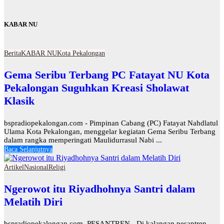
KABAR NU
Berita
KABAR NU
Kota Pekalongan
Gema Seribu Terbang PC Fatayat NU Kota
Pekalongan Suguhkan Kreasi Sholawat
Klasik
bspradiopekalongan.com - Pimpinan Cabang (PC) Fatayat Nahdlatul
Ulama Kota Pekalongan, menggelar kegiatan Gema Seribu Terbang
dalam rangka memperingati Maulidurrasul Nabi ...
Baca Selanjutnya
Artikel
Nasional
Religi
Ngerowot itu Riyadhohnya Santri dalam
Melatih Diri
bspradiopekalongan.com, PESANTREN - Di kalangan pesantren,