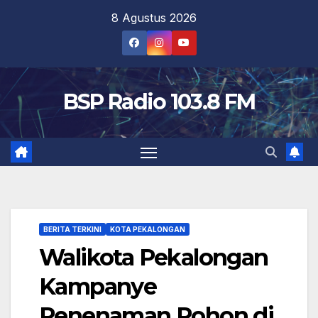
Skip
8 Agustus 2026
to
content
BSP Radio 103.8 FM
BERITA TERKINI
KOTA PEKALONGAN
Walikota Pekalongan
Kampanye
Penenaman Pohon di