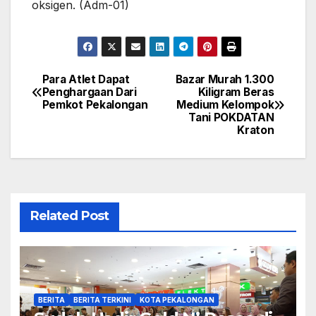
oksigen. (Adm-01)
Para Atlet Dapat
Bazar Murah 1.300
Navigasi
Penghargaan Dari
Kiligram Beras
Pemkot Pekalongan
Medium Kelompok
pos
Tani POKDATAN
Kraton
Related Post
BERITA
BERITA TERKINI
KOTA PEKALONGAN