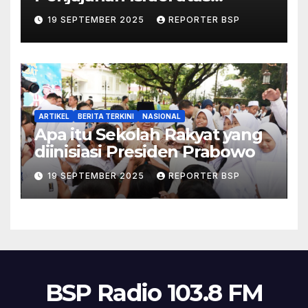
Palestina dalam Buku Ilan
19 SEPTEMBER 2025
REPORTER BSP
Pappé
ARTIKEL
BERITA TERKINI
NASIONAL
Apa itu Sekolah Rakyat yang
diinisiasi Presiden Prabowo
19 SEPTEMBER 2025
REPORTER BSP
BSP Radio 103.8 FM