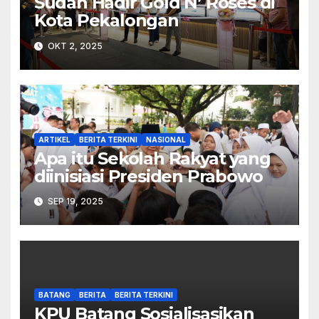
Sudah Hadir Gold N’ Roses di
Kota Pekalongan
OKT 2, 2025
ARTIKEL
BERITA TERKINI
NASIONAL
Apa itu Sekolah Rakyat yang
diinisiasi Presiden Prabowo
SEP 19, 2025
BATANG
BERITA
BERITA TERKINI
KPU Batang Sosialisasikan