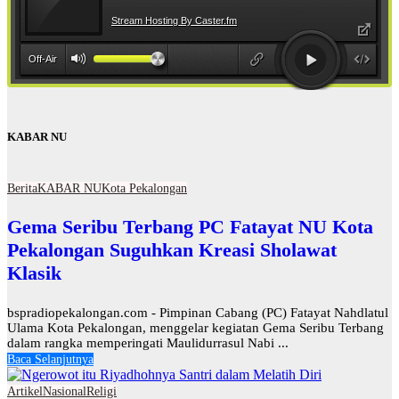
KABAR NU
Berita
KABAR NU
Kota Pekalongan
Gema Seribu Terbang PC Fatayat NU Kota
Pekalongan Suguhkan Kreasi Sholawat
Klasik
bspradiopekalongan.com - Pimpinan Cabang (PC) Fatayat Nahdlatul
Ulama Kota Pekalongan, menggelar kegiatan Gema Seribu Terbang
dalam rangka memperingati Maulidurrasul Nabi ...
Baca Selanjutnya
Artikel
Nasional
Religi