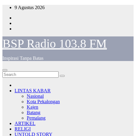
Skip
9 Agustus 2026
to
content
BSP Radio 103.8 FM
Inspirasi Tanpa Batas
LINTAS KABAR
Nasional
Kota Pekalongan
Kajen
Batang
Pemalang
ARTIKEL
RELIGI
UNTOLD STORY