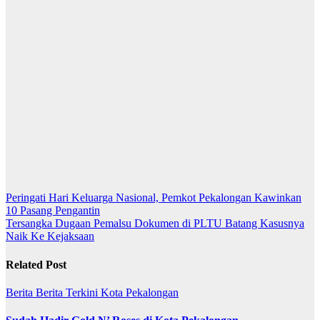
Navigasi
Peringati Hari Keluarga Nasional, Pemkot Pekalongan Kawinkan
10 Pasang Pengantin
pos
Tersangka Dugaan Pemalsu Dokumen di PLTU Batang Kasusnya
Naik Ke Kejaksaan
Related Post
Berita
Berita Terkini
Kota Pekalongan