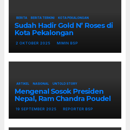
BERITA
BERITA TERKINI
KOTA PEKALONGAN
Sudah Hadir Gold N’ Roses di
Kota Pekalongan
2 OKTOBER 2025
MIMIN BSP
ARTIKEL
NASIONAL
UNTOLD STORY
Mengenal Sosok Presiden
Nepal, Ram Chandra Poudel
19 SEPTEMBER 2025
REPORTER BSP