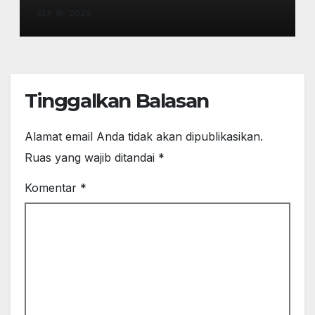
Pekalongan Perkuat
SEP 16, 2025
Stabilitas
Tinggalkan Balasan
Alamat email Anda tidak akan dipublikasikan.
Ruas yang wajib ditandai
*
Komentar
*