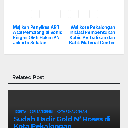
Majikan Penyiksa ART
Walikota Pekalongan
Navigasi
Asal Pemalang di Vonis
Inisiasi Pembentukan
Ringan Oleh Hakim PN
Kabid Perbatikan dan
pos
Jakarta Selatan
Batik Material Center
Related Post
BERITA
BERITA TERKINI
KOTA PEKALONGAN
Sudah Hadir Gold N’ Roses di
Kota Pekalongan