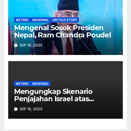
ARTIKEL
NASIONAL
UNTOLD STORY
Mengenal Sosok Presiden
Nepal, Ram Chandra Poudel
SEP 19, 2025
ARTIKEL
NASIONAL
Mengungkap Skenario
Penjajahan Israel atas
Palestina dalam Buku Ilan
SEP 19, 2025
Pappé