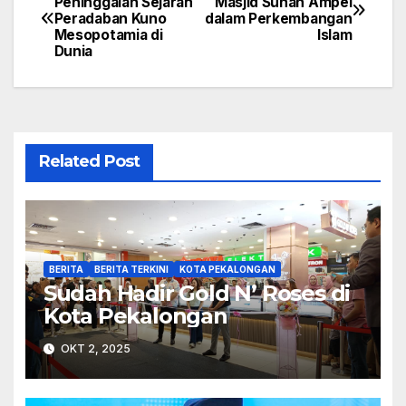
Peninggalan Sejarah
Masjid Sunan Ampel
Peradaban Kuno
dalam Perkembangan
pos
Mesopotamia di
Islam
Dunia
Related Post
BERITA
BERITA TERKINI
KOTA PEKALONGAN
Sudah Hadir Gold N’ Roses di
Kota Pekalongan
OKT 2, 2025