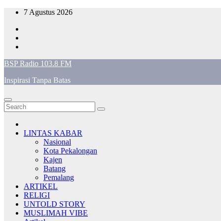
Skip
7 Agustus 2026
to
content
BSP Radio 103.8 FM
Inspirasi Tanpa Batas
LINTAS KABAR
Nasional
Kota Pekalongan
Kajen
Batang
Pemalang
ARTIKEL
RELIGI
UNTOLD STORY
MUSLIMAH VIBE