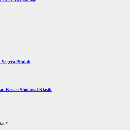
n Segera Pindah
n Kreasi Sholawat Klasik
dai
*