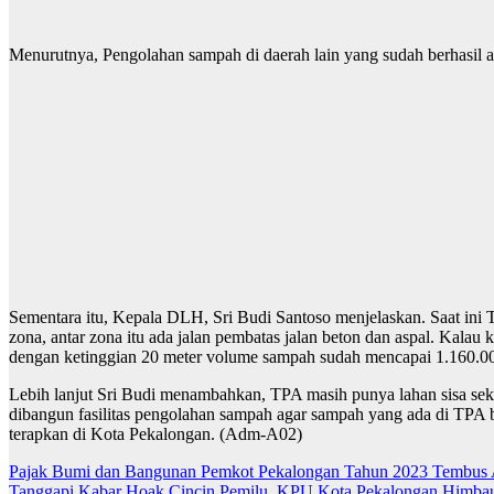
Menurutnya, Pengolahan sampah di daerah lain yang sudah berhasil ak
Sementara itu, Kepala DLH, Sri Budi Santoso menjelaskan. Saat ini T
zona, antar zona itu ada jalan pembatas jalan beton dan aspal. Kal
dengan ketinggian 20 meter volume sampah sudah mencapai 1.160.000 m
Lebih lanjut Sri Budi menambahkan, TPA masih punya lahan sisa seki
dibangun fasilitas pengolahan sampah agar sampah yang ada di TPA 
terapkan di Kota Pekalongan. (Adm-A02)
Navigasi
Pajak Bumi dan Bangunan Pemkot Pekalongan Tahun 2023 Tembus 
Tanggapi Kabar Hoak Cincin Pemilu, KPU Kota Pekalongan Himbau