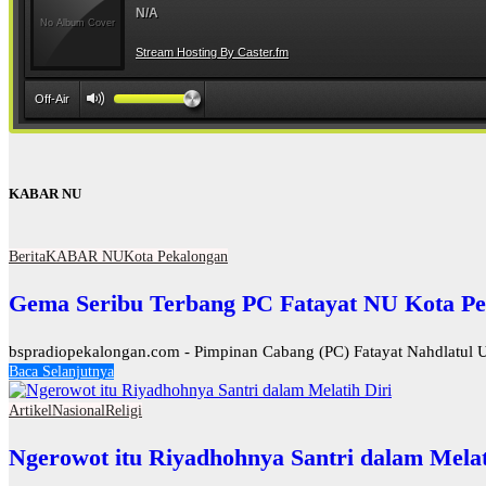
KABAR NU
Berita
KABAR NU
Kota Pekalongan
Gema Seribu Terbang PC Fatayat NU Kota Pe
bspradiopekalongan.com - Pimpinan Cabang (PC) Fatayat Nahdlatul U
Baca Selanjutnya
Artikel
Nasional
Religi
Ngerowot itu Riyadhohnya Santri dalam Melat