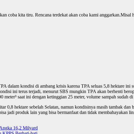
an coba kita tiru. Rencana terdekat akan coba kami anggarkan.Misal h
PA dalam kondisi di ambang krisis karena TPA seluas 5,8 hektare ini 
au kondisi ini terus terjadi, menurut SBS mungkin TPA akan berhenti 
eter³ saat ini dengan ketinggian 25 meter, volume sampah sudah di ata
tar 0,8 hektare sebelah Selatan, namun kondisinya masih tambak dan 
bisa jadi produk lain yang bisa bermanfaat dan tidak membahayakan 
Angka 16,2 Milyard
 KPPS Berhati-hati