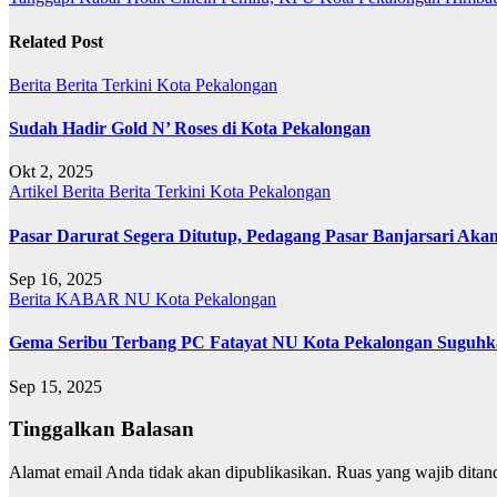
pos
Related Post
Berita
Berita Terkini
Kota Pekalongan
Sudah Hadir Gold N’ Roses di Kota Pekalongan
Okt 2, 2025
Artikel
Berita
Berita Terkini
Kota Pekalongan
Pasar Darurat Segera Ditutup, Pedagang Pasar Banjarsari Aka
Sep 16, 2025
Berita
KABAR NU
Kota Pekalongan
Gema Seribu Terbang PC Fatayat NU Kota Pekalongan Suguhka
Sep 15, 2025
Tinggalkan Balasan
Alamat email Anda tidak akan dipublikasikan.
Ruas yang wajib ditan