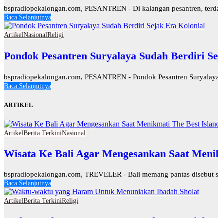
bspradiopekalongan.com, PESANTREN - Di kalangan pesantren, terdapat
Baca Selanjutnya
Artikel
Nasional
Religi
Pondok Pesantren Suryalaya Sudah Berdiri Se
bspradiopekalongan.com, PESANTREN - Pondok Pesantren Suryalaya d
Baca Selanjutnya
ARTIKEL
Artikel
Berita Terkini
Nasional
Wisata Ke Bali Agar Mengesankan Saat Menik
bspradiopekalongan.com, TREVELER - Bali memang pantas disebut seba
Baca Selanjutnya
Artikel
Berita Terkini
Religi