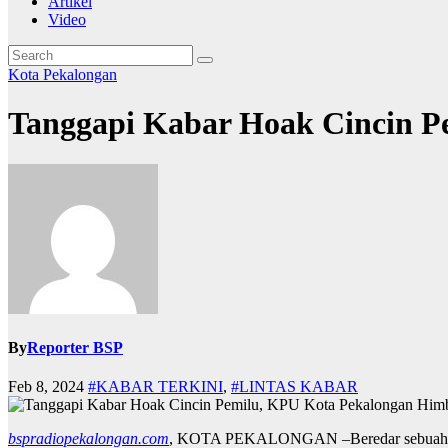
Artikel
Video
Kota Pekalongan
Tanggapi Kabar Hoak Cincin P
By
Reporter BSP
Feb 8, 2024
#KABAR TERKINI
,
#LINTAS KABAR
bspradiopekalongan.com
, KOTA PEKALONGAN –Beredar sebuah info