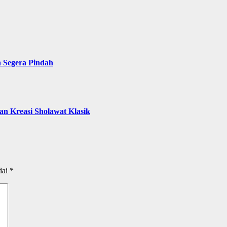
n Segera Pindah
n Kreasi Sholawat Klasik
dai
*