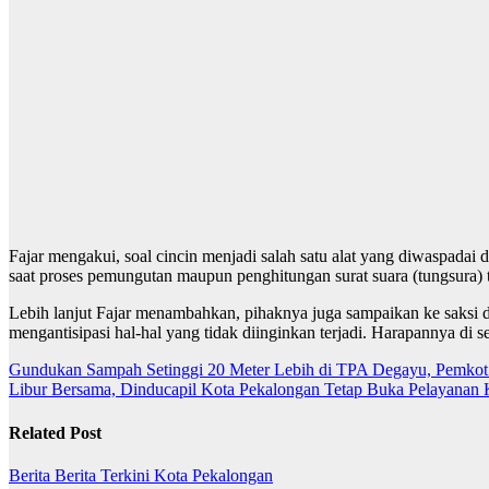
Fajar mengakui, soal cincin menjadi salah satu alat yang diwaspada
saat proses pemungutan maupun penghitungan surat suara (tungsura) 
Lebih lanjut Fajar menambahkan, pihaknya juga sampaikan ke saksi da
mengantisipasi hal-hal yang tidak diinginkan terjadi. Harapannya di 
Navigasi
Gundukan Sampah Setinggi 20 Meter Lebih di TPA Degayu, Pemkot
Libur Bersama, Dinducapil Kota Pekalongan Tetap Buka Pelayanan
pos
Related Post
Berita
Berita Terkini
Kota Pekalongan