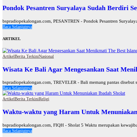
Pondok Pesantren Suryalaya Sudah Berdiri Se
bspradiopekalongan.com, PESANTREN - Pondok Pesantren Suryalaya d
Baca Selanjutnya
ARTIKEL
Artikel
Berita Terkini
Nasional
Wisata Ke Bali Agar Mengesankan Saat Menik
bspradiopekalongan.com, TREVELER - Bali memang pantas disebut seba
Baca Selanjutnya
Artikel
Berita Terkini
Religi
Waktu-waktu yang Haram Untuk Menuniakan 
bspradiopekalongan.com, FIQH - Sholat 5 Waktu merupakan kewajiban
Baca Selanjutnya