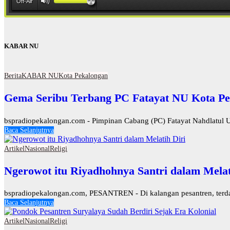
KABAR NU
Berita
KABAR NU
Kota Pekalongan
Gema Seribu Terbang PC Fatayat NU Kota Pe
bspradiopekalongan.com - Pimpinan Cabang (PC) Fatayat Nahdlatul U
Baca Selanjutnya
Artikel
Nasional
Religi
Ngerowot itu Riyadhohnya Santri dalam Melat
bspradiopekalongan.com, PESANTREN - Di kalangan pesantren, terdapat
Baca Selanjutnya
Artikel
Nasional
Religi