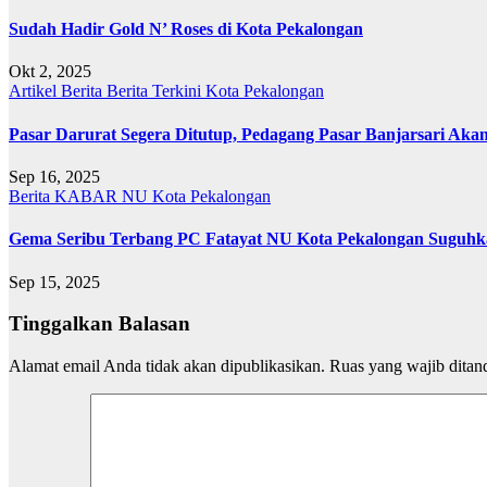
Sudah Hadir Gold N’ Roses di Kota Pekalongan
Okt 2, 2025
Artikel
Berita
Berita Terkini
Kota Pekalongan
Pasar Darurat Segera Ditutup, Pedagang Pasar Banjarsari Aka
Sep 16, 2025
Berita
KABAR NU
Kota Pekalongan
Gema Seribu Terbang PC Fatayat NU Kota Pekalongan Suguhka
Sep 15, 2025
Tinggalkan Balasan
Alamat email Anda tidak akan dipublikasikan.
Ruas yang wajib ditan