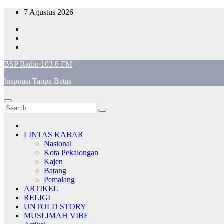
Skip
7 Agustus 2026
to
content
BSP Radio 103.8 FM
Inspirasi Tanpa Batas
LINTAS KABAR
Nasional
Kota Pekalongan
Kajen
Batang
Pemalang
ARTIKEL
RELIGI
UNTOLD STORY
MUSLIMAH VIBE