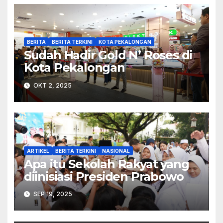
BERITA
BERITA TERKINI
KOTA PEKALONGAN
Sudah Hadir Gold N’ Roses di
Kota Pekalongan
OKT 2, 2025
ARTIKEL
BERITA TERKINI
NASIONAL
Apa itu Sekolah Rakyat yang
diinisiasi Presiden Prabowo
SEP 19, 2025