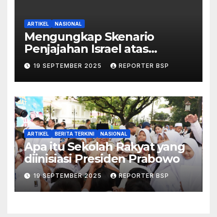
ARTIKEL
NASIONAL
Mengungkap Skenario
Penjajahan Israel atas
Palestina dalam Buku Ilan
19 SEPTEMBER 2025
REPORTER BSP
Pappé
ARTIKEL
BERITA TERKINI
NASIONAL
Apa itu Sekolah Rakyat yang
diinisiasi Presiden Prabowo
19 SEPTEMBER 2025
REPORTER BSP