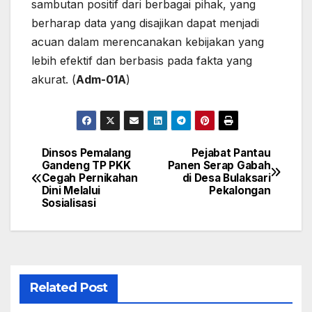
sambutan positif dari berbagai pihak, yang
berharap data yang disajikan dapat menjadi
acuan dalam merencanakan kebijakan yang
lebih efektif dan berbasis pada fakta yang
akurat. (
Adm-01A
)
Dinsos Pemalang
Pejabat Pantau
Navigasi
Gandeng TP PKK
Panen Serap Gabah
Cegah Pernikahan
di Desa Bulaksari
pos
Dini Melalui
Pekalongan
Sosialisasi
Related Post