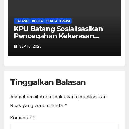
BATANG
BERITA
BERITA TERKINI
KPU Batang Sosialisasikan
Pencegahan Kekerasan
Seksual dalam Lingkungan
SEP 16, 2025
Kerja Pemilu
Tinggalkan Balasan
Alamat email Anda tidak akan dipublikasikan.
Ruas yang wajib ditandai
*
Komentar
*