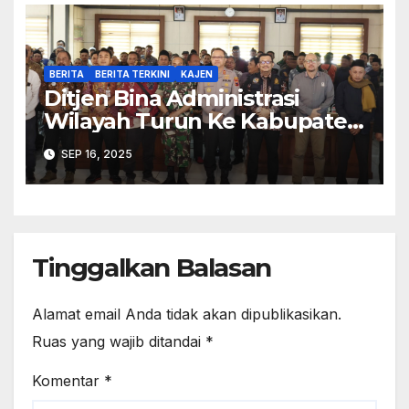
BERITA
BERITA TERKINI
KAJEN
Ditjen Bina Administrasi
Wilayah Turun Ke Kabupaten
Pekalongan Perkuat
SEP 16, 2025
Stabilitas
Tinggalkan Balasan
Alamat email Anda tidak akan dipublikasikan.
Ruas yang wajib ditandai
*
Komentar
*