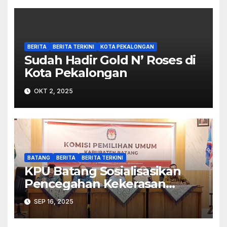
BERITA
BERITA TERKINI
KOTA PEKALONGAN
Sudah Hadir Gold N’ Roses di
Kota Pekalongan
OKT 2, 2025
BATANG
BERITA
BERITA TERKINI
KPU Batang Sosialisasikan
Pencegahan Kekerasan
Seksual dalam Lingkungan
SEP 16, 2025
Kerja Pemilu