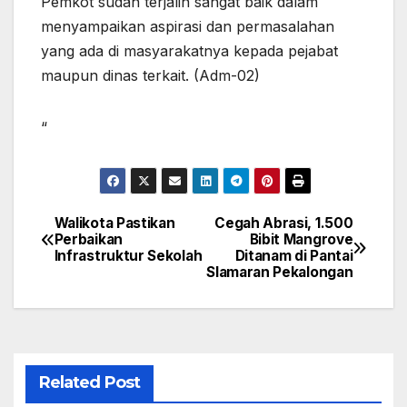
Pemkot sudah terjalin sangat baik dalam
menyampaikan aspirasi dan permasalahan
yang ada di masyarakatnya kepada pejabat
maupun dinas terkait. (Adm-02)
“
Walikota Pastikan
Cegah Abrasi, 1.500
Navigasi
Perbaikan
Bibit Mangrove
Infrastruktur Sekolah
Ditanam di Pantai
pos
Slamaran Pekalongan
Related Post