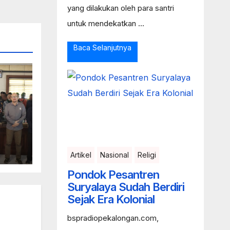
yang dilakukan oleh para santri
untuk mendekatkan ...
Baca Selanjutnya
Ke
Artikel
Nasional
Religi
Pondok Pesantren
as
Suryalaya Sudah Berdiri
Sejak Era Kolonial
bspradiopekalongan.com,