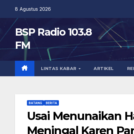
Skip
8 Agustus 2026
to
content
BSP Radio 103.8
FM
LINTAS KABAR
ARTIKEL
RE
BATANG
BERITA
Usai Menunaikan Ha
Meningal Karen Pa