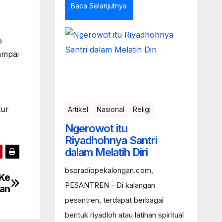
Baca Selanjutnya
o
ampai
tur
Artikel
Nasional
Religi
Ngerowot itu
Riyadhohnya Santri
dalam Melatih Diri
bspradiopekalongan.com,
 Ke
PESANTREN - Di kalangan
an
pesantren, terdapat berbagai
bentuk riyadloh atau latihan spiritual