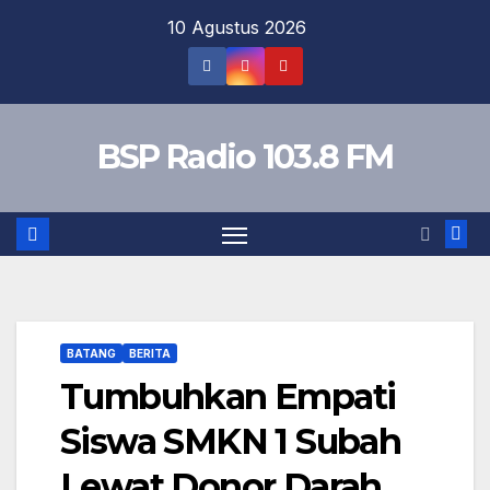
Skip
10 Agustus 2026
to
content
BSP Radio 103.8 FM
BATANG
BERITA
Tumbuhkan Empati
Siswa SMKN 1 Subah
Lewat Donor Darah