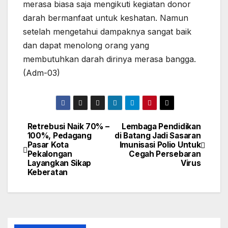
merasa biasa saja mengikuti kegiatan donor
darah bermanfaat untuk keshatan. Namun
setelah mengetahui dampaknya sangat baik
dan dapat menolong orang yang
membutuhkan darah dirinya merasa bangga.
(Adm-03)
Retrebusi Naik 70% –
Lembaga Pendidikan
Navigasi
100%, Pedagang
di Batang Jadi Sasaran
Pasar Kota
Imunisasi Polio Untuk
pos
Pekalongan
Cegah Persebaran
Layangkan Sikap
Virus
Keberatan