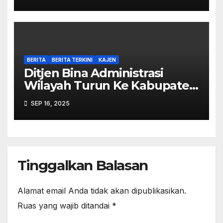
Kerja Pemilu
BERITA
BERITA TERKINI
KAJEN
Ditjen Bina Administrasi
Wilayah Turun Ke Kabupaten
Pekalongan Perkuat
SEP 16, 2025
Stabilitas
Tinggalkan Balasan
Alamat email Anda tidak akan dipublikasikan.
Ruas yang wajib ditandai
*