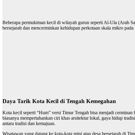
Beberapa permukiman kecil di wilayah gurun seperti Al-Ula (Arab Sau
bersejarah dan mencerminkan kehidupan perkotaan skala mikro pada 
Daya Tarik Kota Kecil di Tengah Kemegahan
Kota kecil seperti “Hum” versi Timur Tengah bisa menjadi cerminan b
biasanya mempertahankan ciri khas arsitektur lokal, gaya hidup tradi
antara tradisi dan kemajuan.
Wisatawan yang datang ke kota-kota mini atau desa bersejarah di Tim