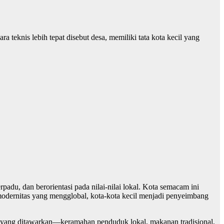
teknis lebih tepat disebut desa, memiliki tata kota kecil yang
du, dan berorientasi pada nilai-nilai lokal. Kota semacam ini
h modernitas yang mengglobal, kota-kota kecil menjadi penyeimbang
tik yang ditawarkan—keramahan penduduk lokal, makanan tradisional,