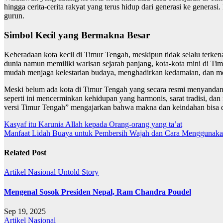
hingga cerita-cerita rakyat yang terus hidup dari generasi ke generas
gurun.
Simbol Kecil yang Bermakna Besar
Keberadaan kota kecil di Timur Tengah, meskipun tidak selalu terken
dunia namun memiliki warisan sejarah panjang, kota-kota mini di Timu
mudah menjaga kelestarian budaya, menghadirkan kedamaian, dan menj
Meski belum ada kota di Timur Tengah yang secara resmi menyandang 
seperti ini mencerminkan kehidupan yang harmonis, sarat tradisi, da
versi Timur Tengah” mengajarkan bahwa makna dan keindahan bisa 
Navigasi
Kasyaf itu Karunia Allah kepada Orang-orang yang ta’at
Manfaat Lidah Buaya untuk Pembersih Wajah dan Cara Menggunak
pos
Related Post
Artikel
Nasional
Untold Story
Mengenal Sosok Presiden Nepal, Ram Chandra Poudel
Sep 19, 2025
Artikel
Nasional