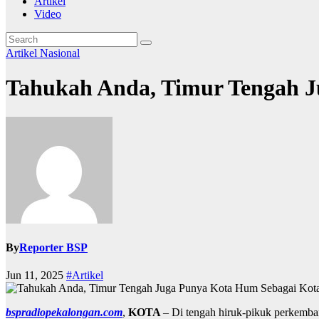
Artikel
Video
Artikel
Nasional
Tahukah Anda, Timur Tengah J
By
Reporter BSP
Jun 11, 2025
#Artikel
bspradiopekalongan.com
,
KOTA
– Di tengah hiruk-pikuk perkemban