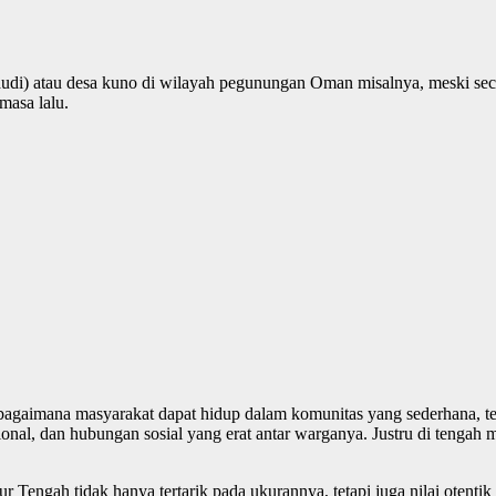
di) atau desa kuno di wilayah pegunungan Oman misalnya, meski secara 
masa lalu.
agaimana masyarakat dapat hidup dalam komunitas yang sederhana, terpa
sional, dan hubungan sosial yang erat antar warganya. Justru di tenga
ur Tengah tidak hanya tertarik pada ukurannya, tetapi juga nilai oten