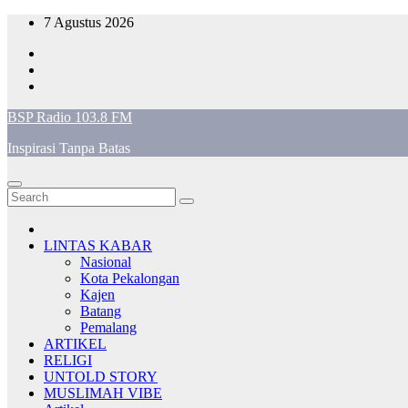
Skip
7 Agustus 2026
to
content
BSP Radio 103.8 FM
Inspirasi Tanpa Batas
LINTAS KABAR
Nasional
Kota Pekalongan
Kajen
Batang
Pemalang
ARTIKEL
RELIGI
UNTOLD STORY
MUSLIMAH VIBE