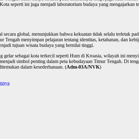
i. Kota seperti ini juga menjadi laboratorium budaya yang mengajarkan t
al secara global, menunjukkan bahwa kekuatan tidak selalu terletak pad
r Tengah menyimpan pelajaran tentang identitas, ketahanan, dan kebijak
adi tujuan wisata budaya yang bernilai tinggi.
gelar sebagai kota terkecil seperti Hum di Kroasia, wilayah ini men
n menjadi simbol penting dalam peta kebudayaan Timur Tengah. Di tenga
ditemukan dalam kesederhanaan. (
Adm-03A/NVK
)
annya