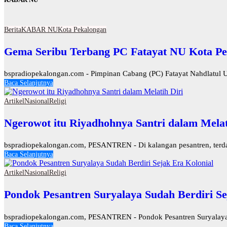
Berita
KABAR NU
Kota Pekalongan
Gema Seribu Terbang PC Fatayat NU Kota Pe
bspradiopekalongan.com - Pimpinan Cabang (PC) Fatayat Nahdlatul U
Baca Selanjutnya
Artikel
Nasional
Religi
Ngerowot itu Riyadhohnya Santri dalam Melat
bspradiopekalongan.com, PESANTREN - Di kalangan pesantren, terdapat
Baca Selanjutnya
Artikel
Nasional
Religi
Pondok Pesantren Suryalaya Sudah Berdiri Se
bspradiopekalongan.com, PESANTREN - Pondok Pesantren Suryalaya d
Baca Selanjutnya