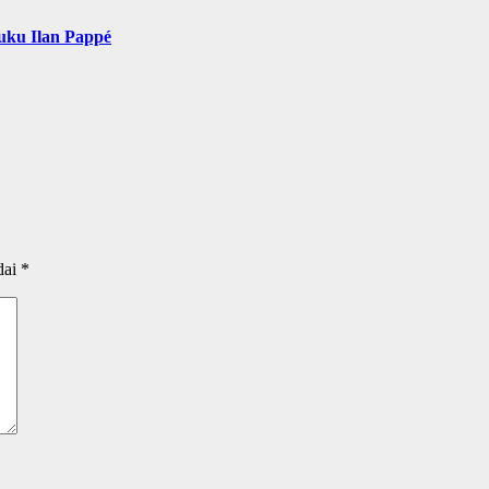
uku Ilan Pappé
dai
*