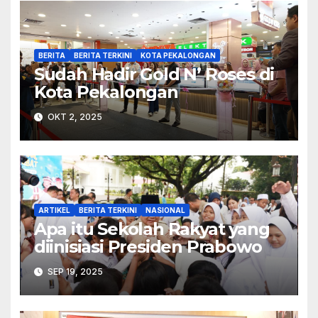
BERITA
BERITA TERKINI
KOTA PEKALONGAN
Sudah Hadir Gold N’ Roses di
Kota Pekalongan
OKT 2, 2025
ARTIKEL
BERITA TERKINI
NASIONAL
Apa itu Sekolah Rakyat yang
diinisiasi Presiden Prabowo
SEP 19, 2025