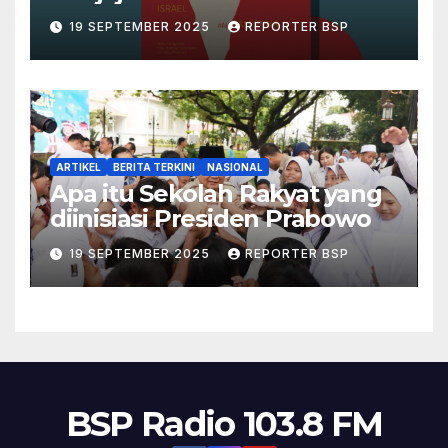
Palestina dalam Buku Ilan
19 SEPTEMBER 2025
REPORTER BSP
Pappé
ARTIKEL
BERITA TERKINI
NASIONAL
Apa itu Sekolah Rakyat yang
diinisiasi Presiden Prabowo
19 SEPTEMBER 2025
REPORTER BSP
BSP Radio 103.8 FM