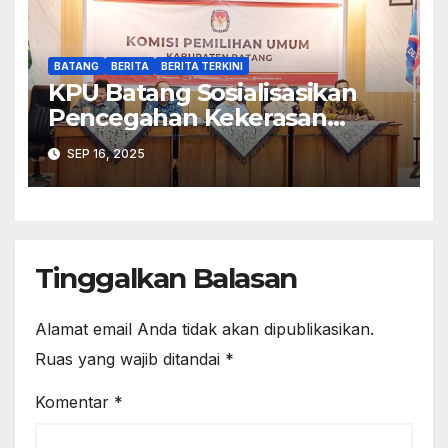
BATANG
BERITA
BERITA TERKINI
KPU Batang Sosialisasikan
Pencegahan Kekerasan
Seksual dalam Lingkungan
SEP 16, 2025
Kerja Pemilu
Tinggalkan Balasan
Alamat email Anda tidak akan dipublikasikan.
Ruas yang wajib ditandai
*
Komentar
*