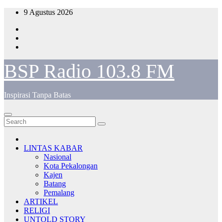
Skip
9 Agustus 2026
to
content
BSP Radio 103.8 FM
Inspirasi Tanpa Batas
LINTAS KABAR
Nasional
Kota Pekalongan
Kajen
Batang
Pemalang
ARTIKEL
RELIGI
UNTOLD STORY