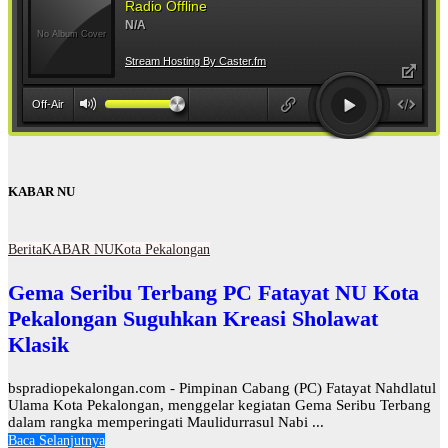
KABAR NU
Berita
KABAR NU
Kota Pekalongan
Gema Seribu Terbang PC Fatayat NU Kota
Pekalongan Suguhkan Kreasi Sholawat
Klasik
bspradiopekalongan.com - Pimpinan Cabang (PC) Fatayat Nahdlatul
Ulama Kota Pekalongan, menggelar kegiatan Gema Seribu Terbang
dalam rangka memperingati Maulidurrasul Nabi ...
Baca Selanjutnya