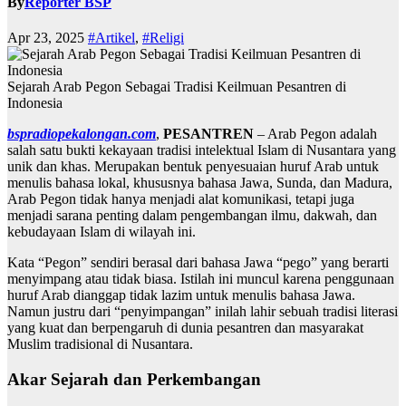
By
Reporter BSP
Apr 23, 2025
#Artikel
,
#Religi
Sejarah Arab Pegon Sebagai Tradisi Keilmuan Pesantren di
Indonesia
bspradiopekalongan.com
,
PESANTREN
– Arab Pegon adalah
salah satu bukti kekayaan tradisi intelektual Islam di Nusantara yang
unik dan khas. Merupakan bentuk penyesuaian huruf Arab untuk
menulis bahasa lokal, khususnya bahasa Jawa, Sunda, dan Madura,
Arab Pegon tidak hanya menjadi alat komunikasi, tetapi juga
menjadi sarana penting dalam pengembangan ilmu, dakwah, dan
kebudayaan Islam di wilayah ini.
Kata “Pegon” sendiri berasal dari bahasa Jawa “pego” yang berarti
menyimpang atau tidak biasa. Istilah ini muncul karena penggunaan
huruf Arab dianggap tidak lazim untuk menulis bahasa Jawa.
Namun justru dari “penyimpangan” inilah lahir sebuah tradisi literasi
yang kuat dan berpengaruh di dunia pesantren dan masyarakat
Muslim tradisional di Nusantara.
Akar Sejarah dan Perkembangan