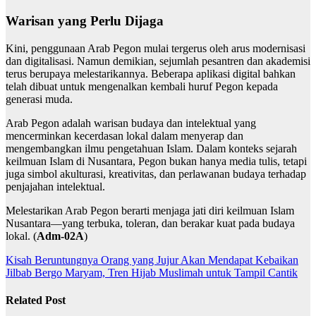
Warisan yang Perlu Dijaga
Kini, penggunaan Arab Pegon mulai tergerus oleh arus modernisasi
dan digitalisasi. Namun demikian, sejumlah pesantren dan akademisi
terus berupaya melestarikannya. Beberapa aplikasi digital bahkan
telah dibuat untuk mengenalkan kembali huruf Pegon kepada
generasi muda.
Arab Pegon adalah warisan budaya dan intelektual yang
mencerminkan kecerdasan lokal dalam menyerap dan
mengembangkan ilmu pengetahuan Islam. Dalam konteks sejarah
keilmuan Islam di Nusantara, Pegon bukan hanya media tulis, tetapi
juga simbol akulturasi, kreativitas, dan perlawanan budaya terhadap
penjajahan intelektual.
Melestarikan Arab Pegon berarti menjaga jati diri keilmuan Islam
Nusantara—yang terbuka, toleran, dan berakar kuat pada budaya
lokal. (
Adm-02A
)
Navigasi
Kisah Beruntungnya Orang yang Jujur Akan Mendapat Kebaikan
Jilbab Bergo Maryam, Tren Hijab Muslimah untuk Tampil Cantik
pos
Related Post