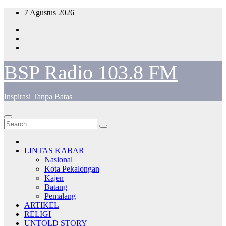
Skip
7 Agustus 2026
to
content
BSP Radio 103.8 FM
Inspirasi Tanpa Batas
LINTAS KABAR
Nasional
Kota Pekalongan
Kajen
Batang
Pemalang
ARTIKEL
RELIGI
UNTOLD STORY