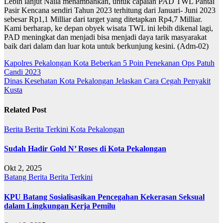
Lebih lanjut Naila menambahkan, untuk capaian PAD TWL Pantai
Pasir Kencana sendiri Tahun 2023 terhitung dari Januari- Juni 2023
sebesar Rp1,1 Milliar dari target yang ditetapkan Rp4,7 Milliar.
Kami berharap, ke depan obyek wisata TWL ini lebih dikenal lagi,
PAD meningkat dan menjadi bisa menjadi daya tarik masyarakat
baik dari dalam dan luar kota untuk berkunjung kesini. (Adm-02)
Navigasi
Kapolres Pekalongan Kota Beberkan 5 Poin Penekanan Ops Patuh
Candi 2023
pos
Dinas Kesehatan Kota Pekalongan Jelaskan Cara Cegah Penyakit
Kusta
Related Post
Berita
Berita Terkini
Kota Pekalongan
Sudah Hadir Gold N’ Roses di Kota Pekalongan
Okt 2, 2025
Batang
Berita
Berita Terkini
KPU Batang Sosialisasikan Pencegahan Kekerasan Seksual
dalam Lingkungan Kerja Pemilu