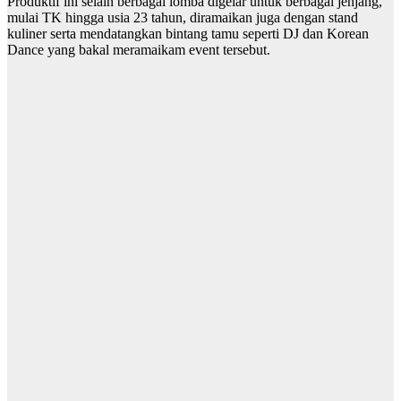
Produktif ini selain berbagai lomba digelar untuk berbagai jenjang,
mulai TK hingga usia 23 tahun, diramaikan juga dengan stand
kuliner serta mendatangkan bintang tamu seperti DJ dan Korean
Dance yang bakal meramaikam event tersebut.