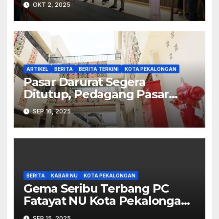
OKT 2, 2025
ARTIKEL
BERITA
BERITA TERKINI
KOTA PEKALONGAN
Pasar Darurat Segera
Ditutup, Pedagang Pasar
Banjarsari Akan Segera
SEP 16, 2025
Pindah
BERITA
KABAR NU
KOTA PEKALONGAN
Gema Seribu Terbang PC
Fatayat NU Kota Pekalongan
Suguhkan Kreasi Sholawat
SEP 15, 2025