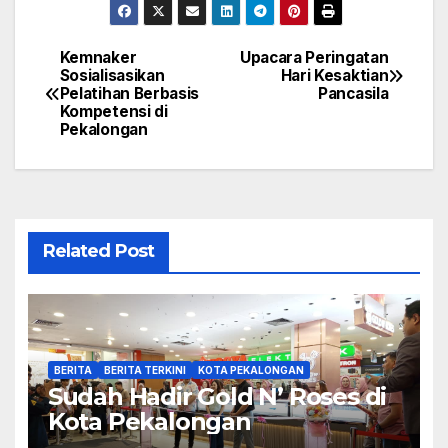
Kemnaker
Upacara Peringatan
Navigasi
Sosialisasikan
Hari Kesaktian
Pelatihan Berbasis
Pancasila
pos
Kompetensi di
Pekalongan
Related Post
BERITA
BERITA TERKINI
KOTA PEKALONGAN
Sudah Hadir Gold N’ Roses di
Kota Pekalongan