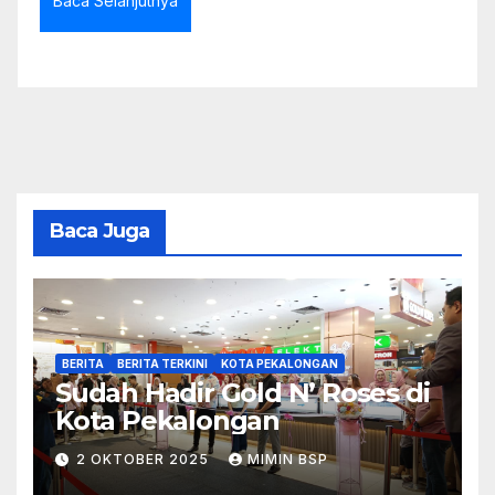
Baca Selanjutnya
Baca Juga
BERITA
BERITA TERKINI
KOTA PEKALONGAN
Sudah Hadir Gold N’ Roses di
Kota Pekalongan
2 OKTOBER 2025
MIMIN BSP