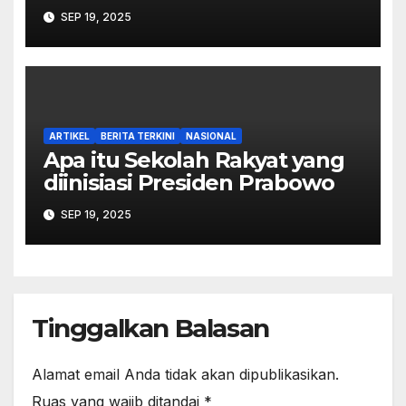
Palestina dalam Buku Ilan
SEP 19, 2025
Pappé
ARTIKEL
BERITA TERKINI
NASIONAL
Apa itu Sekolah Rakyat yang
diinisiasi Presiden Prabowo
SEP 19, 2025
Tinggalkan Balasan
Alamat email Anda tidak akan dipublikasikan.
Ruas yang wajib ditandai
*