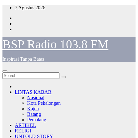
Skip
7 Agustus 2026
to
content
BSP Radio 103.8 FM
Inspirasi Tanpa Batas
LINTAS KABAR
Nasional
Kota Pekalongan
Kajen
Batang
Pemalang
ARTIKEL
RELIGI
UNTOLD STORY