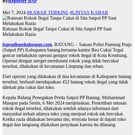
By
Reporter BSP
Mei 7, 2024
#KABAR TERKINI
,
#LINTAS KABAR
Ratusan Rokok Ilegal Tanpa Cukai di Sita Satpol PP Saat
Melakukan Razia
bspradiopekalongan.com
, BATANG – Satuan Polisi Pamong Praja
(Satpol PP) Kabupaten batang,bersama kantor Bea Cukai Tegal
gencar melakukan operasi gempur rokok ilegal di Kota Kembang.
Operasi dengan tareget membasmi rokok yang tidak bercukai
tersebut, dilakukan di kecamatan Limpung dan reban.
Dari operasi yang dilakukan di dua kecamatan di Kabupaten batang
tersebut, berhasil mendapatkan 452 batang rokok ilegal yang tidak
dilekati pita cukai dari toko.
Kepala Bidang Penegakan Perda Satpol PP Batang, Muhammad
Masqon pada Senin, 6 Mei 2024 menjelaskan. Penertiban ratusan
rokok ilegal tersebut, dilakukan setelah adanya informasi dari
masyarkat terkait adanya toko yang menjual rokok tak bercukai.
Ketika razia dilakukan bersama tim, ternyata benar di dapati roko
ilegal dan langsung dilakukan penyitaan karena itu dilarang.