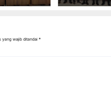
rasan Seksual
Kabupaten
am Lingkungan
Pekalongan
a Pemilu
Perkuat Stabilit
 yang wajib ditandai
*