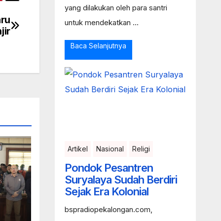
yang dilakukan oleh para santri
aru
untuk mendekatkan ...
jir
Baca Selanjutnya
Artikel
Nasional
Religi
Pondok Pesantren
Suryalaya Sudah Berdiri
Sejak Era Kolonial
Ke
bspradiopekalongan.com,