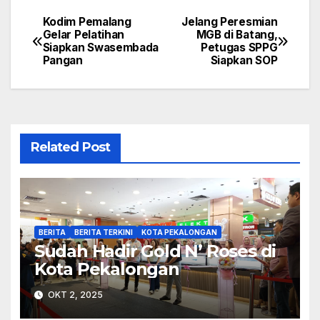
Kodim Pemalang
Jelang Peresmian
Navigasi
Gelar Pelatihan
MGB di Batang,
Siapkan Swasembada
Petugas SPPG
pos
Pangan
Siapkan SOP
Related Post
BERITA
BERITA TERKINI
KOTA PEKALONGAN
Sudah Hadir Gold N’ Roses di
Kota Pekalongan
OKT 2, 2025