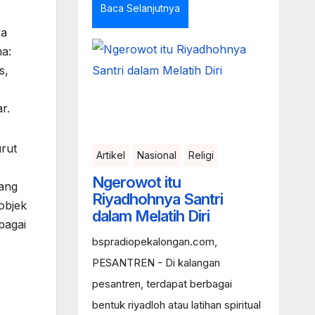
Baca Selanjutnya
ya
ma:
s,
r.
urut
Artikel
Nasional
Religi
Ngerowot itu
yang
Riyadhohnya Santri
objek
dalam Melatih Diri
ebagai
bspradiopekalongan.com,
PESANTREN - Di kalangan
pesantren, terdapat berbagai
bentuk riyadloh atau latihan spiritual