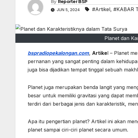
By
Reporter BSP
#Artikel
,
#KABAR T
JUN 5, 2024
Planet dan Ka
bspradiopekalongan.com
,
Artike
l – Planet me
pernanan yang sangat penting dalam kehidupan. 
juga bisa dijadikan tempat tinggal sebuah makh
Planet juga merupakan benda langit yang mengo
besar untuk memiliki gravitasi yang dapat memb
terdiri dari berbagai jenis dan karakteristik,
Apa itu pengertian planet? Artikel ini akan me
planet sampai ciri-ciri planet secara umum.