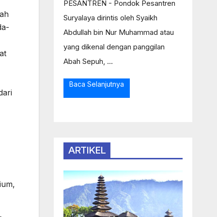
PESANTREN - Pondok Pesantren
bah
Suryalaya dirintis oleh Syaikh
da-
Abdullah bin Nur Muhammad atau
yang dikenal dengan panggilan
at
Abah Sepuh, ...
Baca Selanjutnya
dari
ARTIKEL
ium,