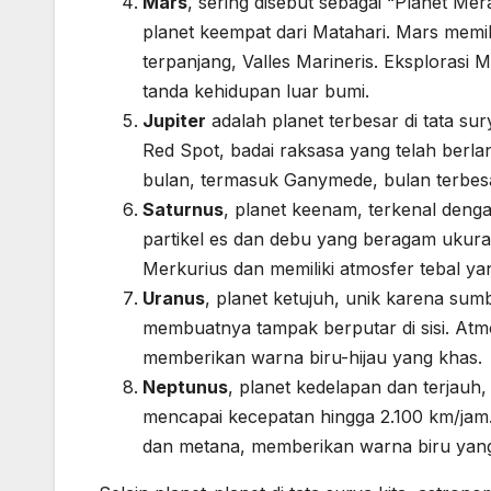
Mars
, sering disebut sebagai “Planet 
planet keempat dari Matahari. Mars memil
terpanjang, Valles Marineris. Eksplorasi
tanda kehidupan luar bumi.
Jupiter
adalah planet terbesar di tata sur
Red Spot, badai raksasa yang telah berlan
bulan, termasuk Ganymede, bulan terbesar
Saturnus
, planet keenam, terkenal dengan 
partikel es dan debu yang beragam ukuran.
Merkurius dan memiliki atmosfer tebal 
Uranus
, planet ketujuh, unik karena sum
membuatnya tampak berputar di sisi. Atmo
memberikan warna biru-hijau yang khas.
Neptunus
, planet kedelapan dan terjauh,
mencapai kecepatan hingga 2.100 km/jam. 
dan metana, memberikan warna biru yang