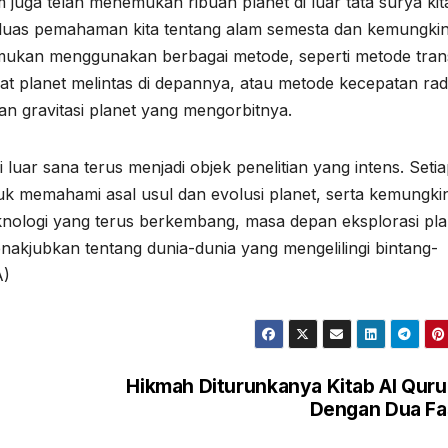
om juga telah menemukan ribuan planet di luar tata surya kit
rluas pemahaman kita tentang alam semesta dan kemungki
mukan menggunakan berbagai metode, seperti metode transi
 planet melintas di depannya, atau metode kecepatan radi
an gravitasi planet yang mengorbitnya.
i luar sana terus menjadi objek penelitian yang intens. Seti
k memahami asal usul dan evolusi planet, serta kemungki
nologi yang terus berkembang, masa depan eksplorasi pla
akjubkan tentang dunia-dunia yang mengelilingi bintang-
A)
Hikmah Diturunkanya Kitab Al Qur
Dengan Dua Fa