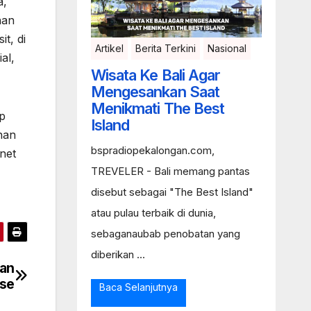
a,
nan
t, di
Artikel
Berita Terkini
Nasional
al,
Wisata Ke Bali Agar
Mengesankan Saat
Menikmati The Best
ap
Island
nan
bspradiopekalongan.com,
net
TREVELER - Bali memang pantas
disebut sebagai "The Best Island"
atau pulau terbaik di dunia,
sebaganaubab penobatan yang
diberikan ...
uan
se
Baca Selanjutnya