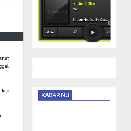
anet
ggal.
 kita
KABAR NU
n