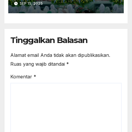
Suguhkan Kreasi Sholawat
SEP 15, 2025
Klasik
Tinggalkan Balasan
Alamat email Anda tidak akan dipublikasikan.
Ruas yang wajib ditandai
*
Komentar
*