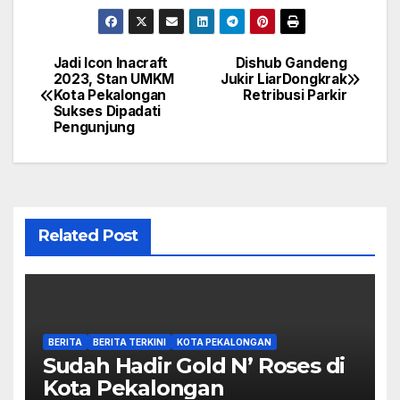
Jadi Icon Inacraft
Dishub Gandeng
Navigasi
2023, Stan UMKM
Jukir LiarDongkrak
Kota Pekalongan
Retribusi Parkir
pos
Sukses Dipadati
Pengunjung
Related Post
BERITA
BERITA TERKINI
KOTA PEKALONGAN
Sudah Hadir Gold N’ Roses di
Kota Pekalongan