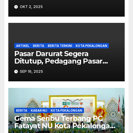
OKT 2, 2025
ARTIKEL
BERITA
BERITA TERKINI
KOTA PEKALONGAN
Pasar Darurat Segera
Ditutup, Pedagang Pasar
Banjarsari Akan Segera
SEP 16, 2025
Pindah
BERITA
KABAR NU
KOTA PEKALONGAN
Gema Seribu Terbang PC
Fatayat NU Kota Pekalongan