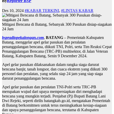
By
Reporter BSP
Des 10, 2024
#KABAR TERKINI
,
#LINTAS KABAR
Mitigasi Bencana di Batang, Sebanyak 300 Pasukan disiap-siagakan
24 Jam
bspradiopekalongan.com
,
BATANG
– Pemerintah Kabupaten
Batang, menggelar apel gelar pasukan dan peralatan
penanggulangan bencana, diikuti TNI, Polri, serta Tim Reaksi Cepat
Penanggulangan Bencana (TRC-PB) multisektor, di Jalan Veteran
Batang, Kabupaten Batang, Senin 9 Desember 2024.
Apel gelar pasukan dilaksanakan dalam rangka siaga darurat
bencana banjir, tanah longsor, dan cuaca ekstrem yang diikuti 300
personel dan peralatan, yang selalu siap 24 jam yang siap siaga
darurat penanggulangan bencana.
Apel gelar pasukan dan peralatan TNI-Polri serta TRC-PB
merupakan wujud dari upaya mempersiapkan diri menghadapi
bencana yang mungkin terjadi. Penjabat (Pj) Bupati Batang Lani
Dwi Rejeki, seperti dirilis batangkab.go.id, mengatakan Pemerintah
di Batang berkomitmen untuk terus meningkatkan kesiap-siagaan
dan upaya penanggulangan bencana, terutama di Kabupaten