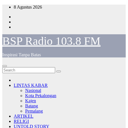
Skip
8 Agustus 2026
to
content
BSP Radio 103.8 FM
Inspirasi Tanpa Batas
LINTAS KABAR
Nasional
Kota Pekalongan
Kajen
Batang
Pemalang
ARTIKEL
RELIGI
UNTOLD STORY