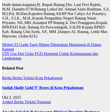
Hadir dalam kegiatan,Pj. Bupati Batang Dra. Lani Dwi Rejeki,
M.M. Dandim 0736/Batang Letkol Inf. Ahmad Alam Budiman, S.E,
M.I.Pol, M.Han,Kapolres Batang AKBP Nur Cahyo Ari Prasetyo,
S.H., S.I.K., M.H.,Kepala Pengadilan Negeri Batang Wasis
Priyanto, SH.,MH.,Kasatpol PP Batang Ir. Dwi Pranggono,Kepala
BPKPAD Kab. Batang Sri Purwaningsih, S.H,Plt Kepala BPBD
Kab. Batang Ulul Azmi, AP., MM ,Danpos AL Batang, Letda Mar.
Marwoto. (Adm-02A)
Navigasi
Misteri S3 Gadis Yang Hilang Ditemukan Meninggal di Dalam
Karung
pos
UIN Gus Dur Gelar FGD Harmoni Untuk Kemanusiaan dan
Lingkungan
Related Post
Berita
Berita Terkini
Kota Pekalongan
Sudah Hadir Gold N’ Roses di Kota Pekalongan
Okt 2, 2025
Artikel
Berita Terkini
Nasional
Apa itu Sekolah Rakyat yang diinisiasi Presiden Prabowo