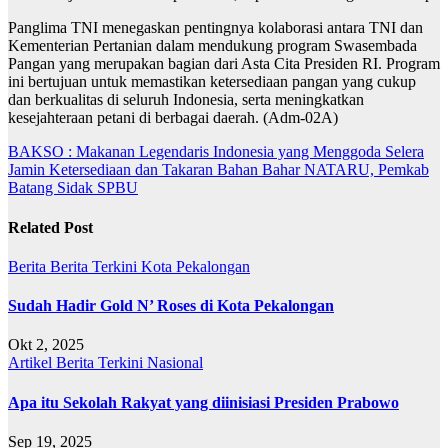
Panglima TNI menegaskan pentingnya kolaborasi antara TNI dan
Kementerian Pertanian dalam mendukung program Swasembada
Pangan yang merupakan bagian dari Asta Cita Presiden RI. Program
ini bertujuan untuk memastikan ketersediaan pangan yang cukup
dan berkualitas di seluruh Indonesia, serta meningkatkan
kesejahteraan petani di berbagai daerah. (Adm-02A)
Navigasi
BAKSO : Makanan Legendaris Indonesia yang Menggoda Selera
Jamin Ketersediaan dan Takaran Bahan Bahar NATARU, Pemkab
pos
Batang Sidak SPBU
Related Post
Berita
Berita Terkini
Kota Pekalongan
Sudah Hadir Gold N’ Roses di Kota Pekalongan
Okt 2, 2025
Artikel
Berita Terkini
Nasional
Apa itu Sekolah Rakyat yang diinisiasi Presiden Prabowo
Sep 19, 2025