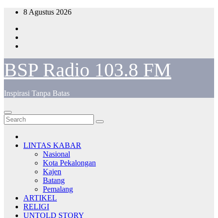
Skip
8 Agustus 2026
to
content
BSP Radio 103.8 FM
Inspirasi Tanpa Batas
LINTAS KABAR
Nasional
Kota Pekalongan
Kajen
Batang
Pemalang
ARTIKEL
RELIGI
UNTOLD STORY