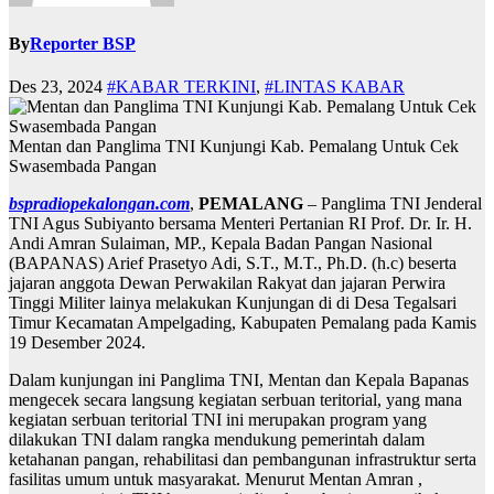
By
Reporter BSP
Des 23, 2024
#KABAR TERKINI
,
#LINTAS KABAR
Mentan dan Panglima TNI Kunjungi Kab. Pemalang Untuk Cek
Swasembada Pangan
bspradiopekalongan.com
,
PEMALANG
– Panglima TNI Jenderal
TNI Agus Subiyanto bersama Menteri Pertanian RI Prof. Dr. Ir. H.
Andi Amran Sulaiman, MP., Kepala Badan Pangan Nasional
(BAPANAS) Arief Prasetyo Adi, S.T., M.T., Ph.D. (h.c) beserta
jajaran anggota Dewan Perwakilan Rakyat dan jajaran Perwira
Tinggi Militer lainya melakukan Kunjungan di di Desa Tegalsari
Timur Kecamatan Ampelgading, Kabupaten Pemalang pada Kamis
19 Desember 2024.
Dalam kunjungan ini Panglima TNI, Mentan dan Kepala Bapanas
mengecek secara langsung kegiatan serbuan teritorial, yang mana
kegiatan serbuan teritorial TNI ini merupakan program yang
dilakukan TNI dalam rangka mendukung pemerintah dalam
ketahanan pangan, rehabilitasi dan pembangunan infrastruktur serta
fasilitas umum untuk masyarakat. Menurut Mentan Amran ,