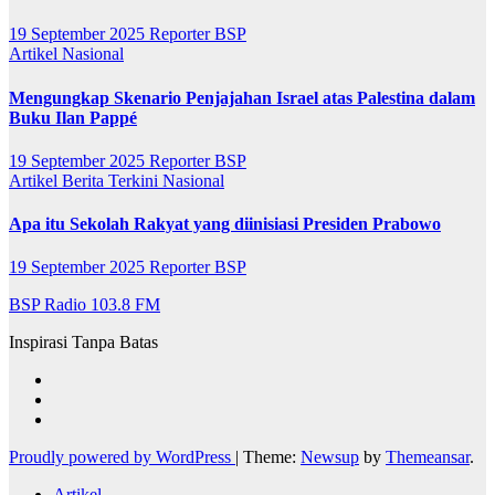
19 September 2025
Reporter BSP
Artikel
Nasional
Mengungkap Skenario Penjajahan Israel atas Palestina dalam
Buku Ilan Pappé
19 September 2025
Reporter BSP
Artikel
Berita Terkini
Nasional
Apa itu Sekolah Rakyat yang diinisiasi Presiden Prabowo
19 September 2025
Reporter BSP
BSP Radio 103.8 FM
Inspirasi Tanpa Batas
Proudly powered by WordPress
|
Theme:
Newsup
by
Themeansar
.
Artikel