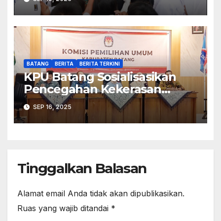
BATANG
BERITA
BERITA TERKINI
KPU Batang Sosialisasikan
Pencegahan Kekerasan
Seksual dalam Lingkungan
SEP 16, 2025
Kerja Pemilu
Tinggalkan Balasan
Alamat email Anda tidak akan dipublikasikan.
Ruas yang wajib ditandai
*