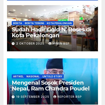
BERITA
BERITA TERKINI
KOTA PEKALONGAN
Sudah Hadir Gold N’ Roses di
Kota Pekalongan
2 OKTOBER 2025
MIMIN BSP
ARTIKEL
NASIONAL
UNTOLD STORY
Mengenal Sosok Presiden
Nepal, Ram Chandra Poudel
19 SEPTEMBER 2025
REPORTER BSP