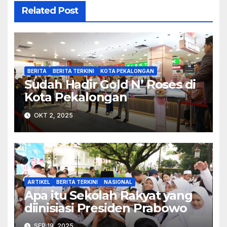
Related Post
BERITA
BERITA TERKINI
KOTA PEKALONGAN
Sudah Hadir Gold N’ Roses di
Kota Pekalongan
OKT 2, 2025
ARTIKEL
BERITA TERKINI
NASIONAL
Apa itu Sekolah Rakyat yang
diinisiasi Presiden Prabowo
SEP 19, 2025