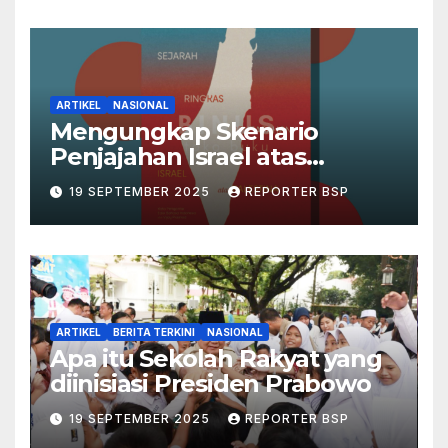
ARTIKEL
NASIONAL
Mengungkap Skenario
Penjajahan Israel atas
Palestina dalam Buku Ilan
19 SEPTEMBER 2025
REPORTER BSP
Pappé
ARTIKEL
BERITA TERKINI
NASIONAL
Apa itu Sekolah Rakyat yang
diinisiasi Presiden Prabowo
19 SEPTEMBER 2025
REPORTER BSP