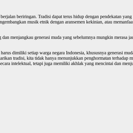
erjalan beriringan. Tradisi dapat terus hidup dengan pendekatan yang 
engembangkan musik etnik dengan aransemen kekinian, atau memanfaa
ang dan menjangkau generasi muda yang sebelumnya mungkin merasa jau
rus dimiliki setiap warga negara Indonesia, khususnya generasi muda. T
rikan tradisi, kita tidak hanya menunjukkan penghormatan terhadap m
ecara intelektual, tetapi juga memiliki akhlak yang mencintai dan menj