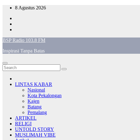
Skip
8 Agustus 2026
to
content
BSP Radio 103.8 FM
Inspirasi Tanpa Batas
LINTAS KABAR
Nasional
Kota Pekalongan
Kajen
Batang
Pemalang
ARTIKEL
RELIGI
UNTOLD STORY
MUSLIMAH VIBE