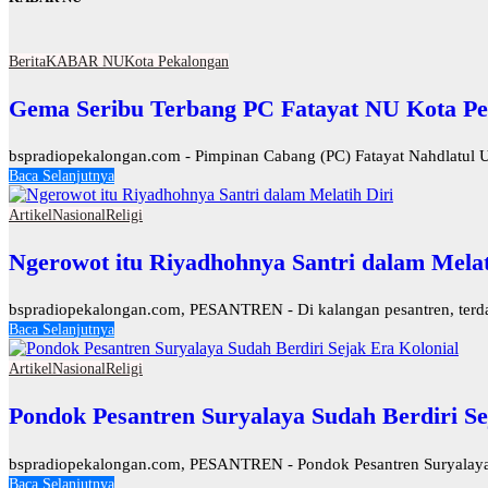
Berita
KABAR NU
Kota Pekalongan
Gema Seribu Terbang PC Fatayat NU Kota Pe
bspradiopekalongan.com - Pimpinan Cabang (PC) Fatayat Nahdlatul U
Baca Selanjutnya
Artikel
Nasional
Religi
Ngerowot itu Riyadhohnya Santri dalam Melat
bspradiopekalongan.com, PESANTREN - Di kalangan pesantren, terdapat
Baca Selanjutnya
Artikel
Nasional
Religi
Pondok Pesantren Suryalaya Sudah Berdiri Se
bspradiopekalongan.com, PESANTREN - Pondok Pesantren Suryalaya d
Baca Selanjutnya