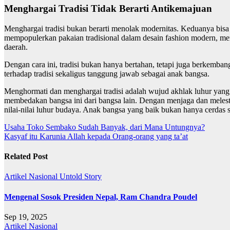
Menghargai Tradisi Tidak Berarti Antikemajuan
Menghargai tradisi bukan berarti menolak modernitas. Keduanya bisa b
mempopulerkan pakaian tradisional dalam desain fashion modern, m
daerah.
Dengan cara ini, tradisi bukan hanya bertahan, tetapi juga berkemb
terhadap tradisi sekaligus tanggung jawab sebagai anak bangsa.
Menghormati dan menghargai tradisi adalah wujud akhlak luhur yang ha
membedakan bangsa ini dari bangsa lain. Dengan menjaga dan melesta
nilai-nilai luhur budaya. Anak bangsa yang baik bukan hanya cerdas s
Navigasi
Usaha Toko Sembako Sudah Banyak, dari Mana Untungnya?
Kasyaf itu Karunia Allah kepada Orang-orang yang ta’at
pos
Related Post
Artikel
Nasional
Untold Story
Mengenal Sosok Presiden Nepal, Ram Chandra Poudel
Sep 19, 2025
Artikel
Nasional