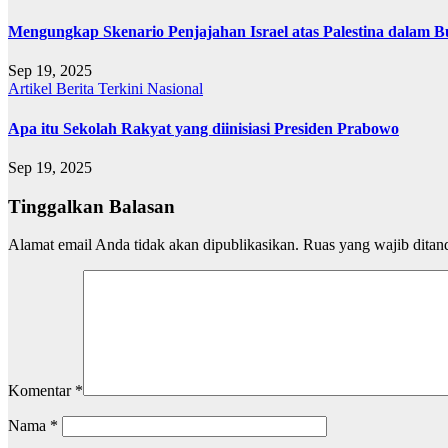
Mengungkap Skenario Penjajahan Israel atas Palestina dalam B
Sep 19, 2025
Artikel
Berita Terkini
Nasional
Apa itu Sekolah Rakyat yang diinisiasi Presiden Prabowo
Sep 19, 2025
Tinggalkan Balasan
Alamat email Anda tidak akan dipublikasikan.
Ruas yang wajib ditan
Komentar
*
Nama
*