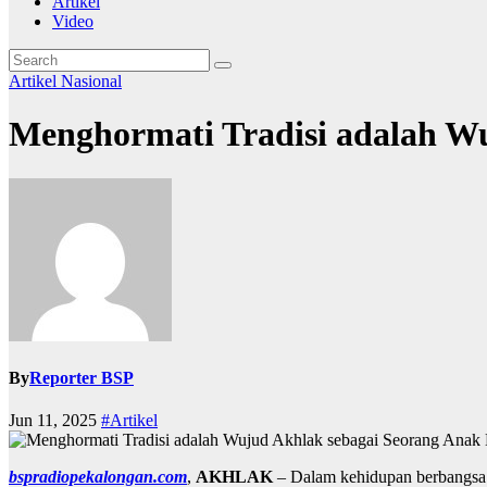
Artikel
Video
Artikel
Nasional
Menghormati Tradisi adalah W
By
Reporter BSP
Jun 11, 2025
#Artikel
bspradiopekalongan.com
,
AKHLAK
– Dalam kehidupan berbangsa 