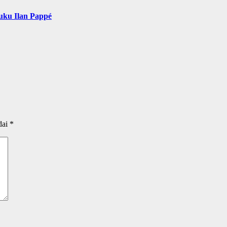
uku Ilan Pappé
dai
*