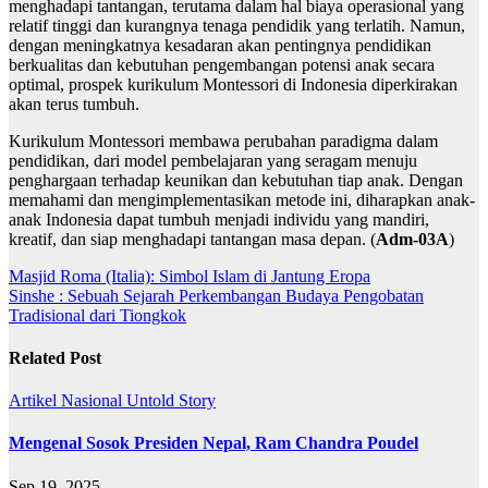
menghadapi tantangan, terutama dalam hal biaya operasional yang
relatif tinggi dan kurangnya tenaga pendidik yang terlatih. Namun,
dengan meningkatnya kesadaran akan pentingnya pendidikan
berkualitas dan kebutuhan pengembangan potensi anak secara
optimal, prospek kurikulum Montessori di Indonesia diperkirakan
akan terus tumbuh.
Kurikulum Montessori membawa perubahan paradigma dalam
pendidikan, dari model pembelajaran yang seragam menuju
penghargaan terhadap keunikan dan kebutuhan tiap anak. Dengan
memahami dan mengimplementasikan metode ini, diharapkan anak-
anak Indonesia dapat tumbuh menjadi individu yang mandiri,
kreatif, dan siap menghadapi tantangan masa depan. (
Adm-03A
)
Navigasi
Masjid Roma (Italia): Simbol Islam di Jantung Eropa
Sinshe : Sebuah Sejarah Perkembangan Budaya Pengobatan
pos
Tradisional dari Tiongkok
Related Post
Artikel
Nasional
Untold Story
Mengenal Sosok Presiden Nepal, Ram Chandra Poudel
Sep 19, 2025