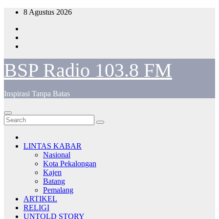
Skip
8 Agustus 2026
to
content
BSP Radio 103.8 FM
Inspirasi Tanpa Batas
LINTAS KABAR
Nasional
Kota Pekalongan
Kajen
Batang
Pemalang
ARTIKEL
RELIGI
UNTOLD STORY