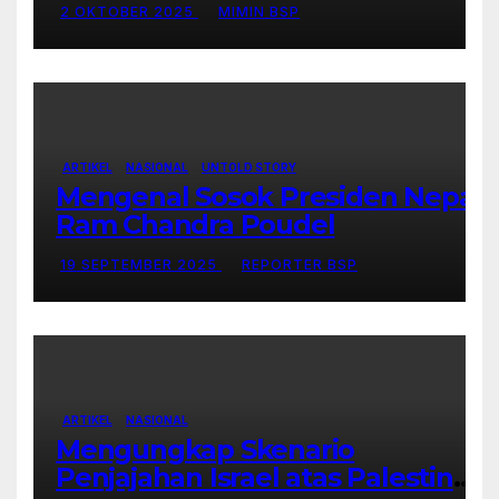
2 OKTOBER 2025
MIMIN BSP
ARTIKEL
NASIONAL
UNTOLD STORY
Mengenal Sosok Presiden Nepal,
Ram Chandra Poudel
19 SEPTEMBER 2025
REPORTER BSP
ARTIKEL
NASIONAL
Mengungkap Skenario
Penjajahan Israel atas Palestina