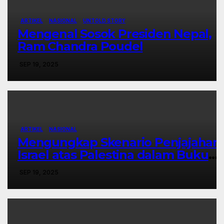
ARTIKEL
NASIONAL
UNTOLD STORY
Mengenal Sosok Presiden Nepal,
Ram Chandra Poudel
SEP 19, 2025
ARTIKEL
NASIONAL
Mengungkap Skenario Penjajahan
Israel atas Palestina dalam Buku
Ilan Pappé
SEP 19, 2025