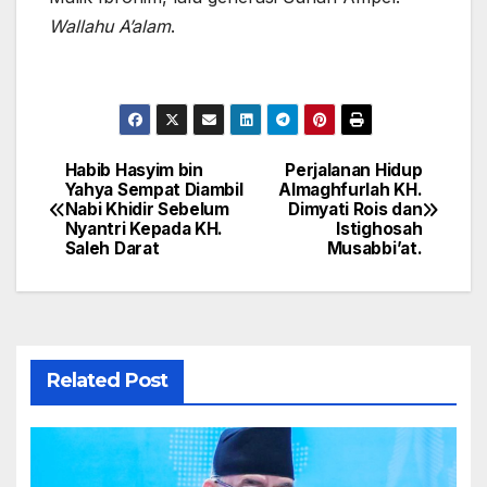
Wallahu A’alam
.
Habib Hasyim bin
Perjalanan Hidup
Navigasi
Yahya Sempat Diambil
Almaghfurlah KH.
Nabi Khidir Sebelum
Dimyati Rois dan
pos
Nyantri Kepada KH.
Istighosah
Saleh Darat
Musabbi’at.
Related Post