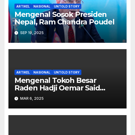
ARTIKEL
NASIONAL
UNTOLD STORY
Mengenal Sosok Presiden
Nepal, Ram Chandra Poudel
SEP 19, 2025
ARTIKEL
NASIONAL
UNTOLD STORY
Mengenal Tokoh Besar
Raden Hadji Oemar Said
Tjokroaminoto
MAR 6, 2025