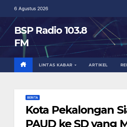
Skip
6 Agustus 2026
to
content
BSP Radio 103.8
FM
LINTAS KABAR
ARTIKEL
RE
BERITA
Kota Pekalongan Si
PAUD ke SD yang 