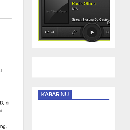
,
t
KABAR NU
, di
id
t
ng,