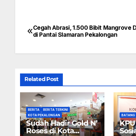
Cegah Abrasi, 1.500 Bibit Mangrove 
Navigasi
di Pantai Slamaran Pekalongan
pos
Related Post
BERITA
BERITA TERKINI
KOTA PEKALONGAN
BATANG
Sudah Hadir Gold N’
KPU
Roses di Kota
Sosi