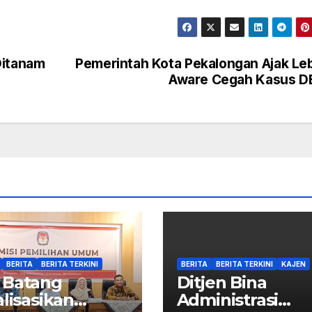
Ditanam
Pemerintah Kota Pekalongan Ajak Le
Aware Cegah Kasus D
BERITA
BERITA TERKINI
BERITA
BERITA TERKINI
KAJEN
 Batang
Ditjen Bina
alisasikan
Administrasi