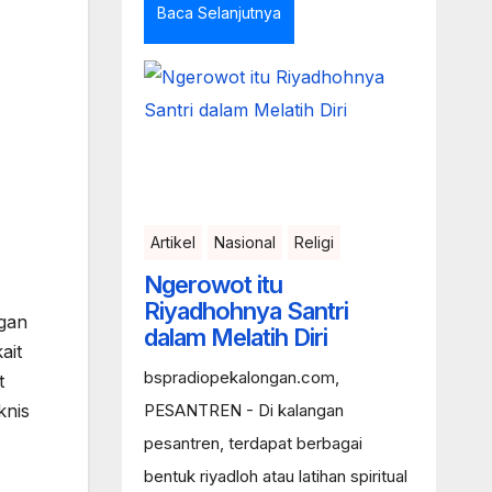
Baca Selanjutnya
Artikel
Nasional
Religi
Ngerowot itu
Riyadhohnya Santri
ngan
dalam Melatih Diri
ait
bspradiopekalongan.com,
t
knis
PESANTREN - Di kalangan
pesantren, terdapat berbagai
bentuk riyadloh atau latihan spiritual