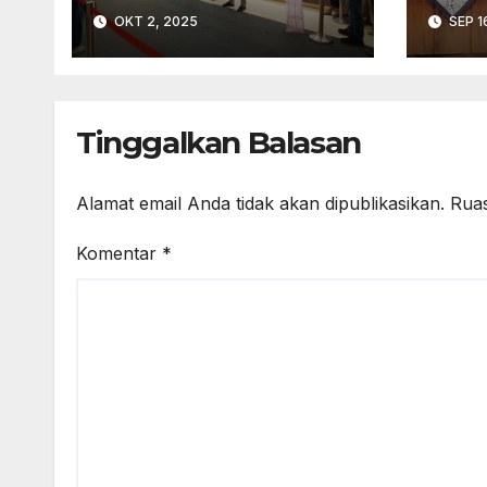
Pekalongan
Pen
OKT 2, 2025
SEP 1
Keke
dal
Kerj
Tinggalkan Balasan
Alamat email Anda tidak akan dipublikasikan.
Ruas
Komentar
*