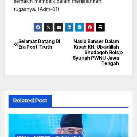
semakin membaik dalam menjalankan
tugasnya. (Adm-01)
Selamat Datang Di
Nasib Banser Dalam
Navigasi
Era Post-Truth
Kisah KH. Ubaidillah
Shodaqoh Rois
pos
Syuriah PWNU Jawa
Tengah
Related Post