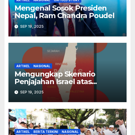
ARTIKEL
NASIONAL
UNTOLD STORY
Mengenal Sosok Presiden
Nepal, Ram Chandra Poudel
SEP 19, 2025
ARTIKEL
NASIONAL
Mengungkap Skenario
Penjajahan Israel atas
Palestina dalam Buku Ilan
SEP 19, 2025
Pappé
ARTIKEL
BERITA TERKINI
NASIONAL