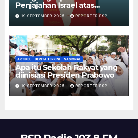
Penjajahan Israel atas
Palestina dalam Buku Ilan
19 SEPTEMBER 2025
REPORTER BSP
Pappé
ARTIKEL
BERITA TERKINI
NASIONAL
Apa itu Sekolah Rakyat yang
diinisiasi Presiden Prabowo
19 SEPTEMBER 2025
REPORTER BSP