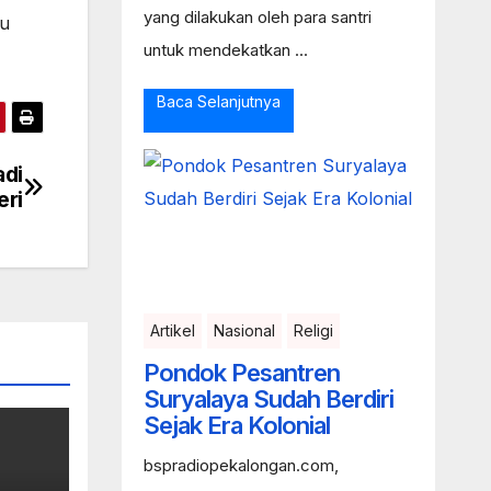
yang dilakukan oleh para santri
tu
untuk mendekatkan ...
Baca Selanjutnya
adi
eri
Artikel
Nasional
Religi
Pondok Pesantren
Suryalaya Sudah Berdiri
Sejak Era Kolonial
bspradiopekalongan.com,