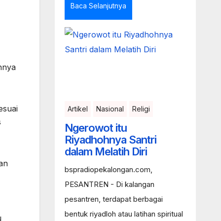
Baca Selanjutnya
unnya
esuai
Artikel
Nasional
Religi
s
Ngerowot itu
Riyadhohnya Santri
dalam Melatih Diri
wan
bspradiopekalongan.com,
PESANTREN - Di kalangan
pesantren, terdapat berbagai
bentuk riyadloh atau latihan spiritual
u