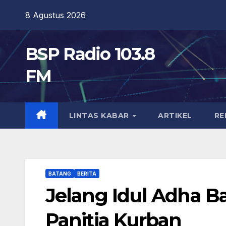
Skip
8 Agustus 2026
to
content
BSP Radio 103.8
FM
LINTAS KABAR
ARTIKEL
RE
BATANG
BERITA
Jelang Idul Adha Ba
Panitia Kurban