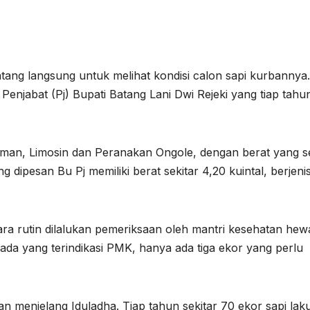
ang langsung untuk melihat kondisi calon sapi kurbannya.
Penjabat (Pj) Bupati Batang Lani Dwi Rejeki yang tiap tah
hman, Limosin dan Peranakan Ongole, dengan berat yang s
g dipesan Bu Pj memiliki berat sekitar 4,20 kuintal, berjeni
ara rutin dilalukan pemeriksaan oleh mantri kesehatan he
 ada yang terindikasi PMK, hanya ada tiga ekor yang perlu
n menjelang Iduladha. Tiap tahun sekitar 70 ekor sapi lak