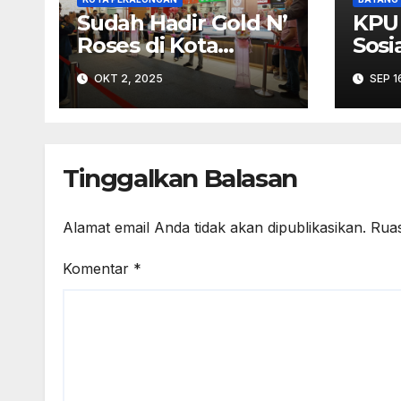
Sudah Hadir Gold N’
KPU
Roses di Kota
Sosi
Pekalongan
Pen
OKT 2, 2025
SEP 1
Keke
dal
Kerj
Tinggalkan Balasan
Alamat email Anda tidak akan dipublikasikan.
Ruas
Komentar
*