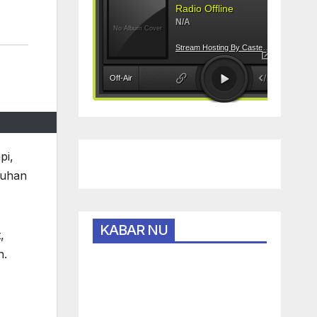
pi,
luhan
KABAR NU
,
h.