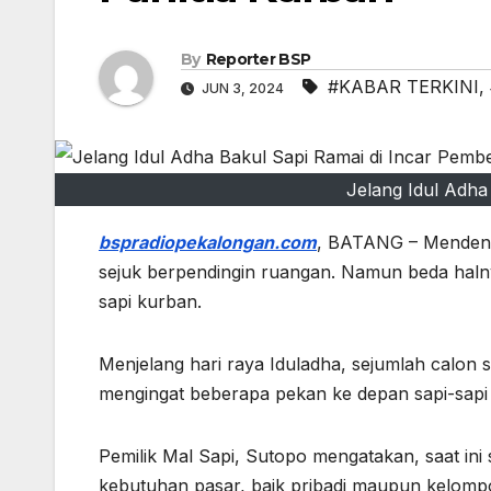
By
Reporter BSP
#KABAR TERKINI
,
JUN 3, 2024
Jelang Idul Adha
bspradiopekalongan.com
, BATANG – Mendenga
sejuk berpendingin ruangan. Namun beda haln
sapi kurban.
Menjelang hari raya Iduladha, sejumlah calon
mengingat beberapa pekan ke depan sapi-sapi m
Pemilik Mal Sapi, Sutopo mengatakan, saat ini
kebutuhan pasar, baik pribadi maupun kelompok