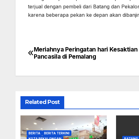
terjual dengan pembeli dari Batang dan Pekalong
karena beberapa pekan ke depan akan dibanjiri
Meriahnya Peringatan hari Kesaktian
Navigasi
Pancasila di Pemalang
pos
Related Post
BERITA
BERITA TERKINI
KOTA PEKALONGAN
BATANG