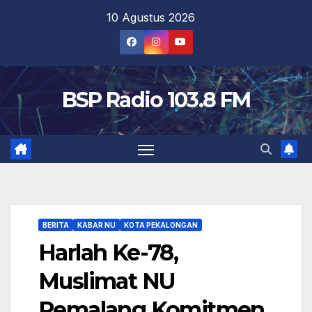
Skip
10 Agustus 2026
to
content
BSP Radio 103.8 FM
BERITA
KABAR NU
KOTA PEKALONGAN
Harlah Ke-78,
Muslimat NU
Pemalang Komitmen