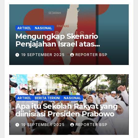
ARTIKEL
NASIONAL
Mengungkap Skenario
Penjajahan Israel atas
Palestina dalam Buku Ilan
19 SEPTEMBER 2025
REPORTER BSP
Pappé
ARTIKEL
BERITA TERKINI
NASIONAL
Apa itu Sekolah Rakyat yang
diinisiasi Presiden Prabowo
19 SEPTEMBER 2025
REPORTER BSP