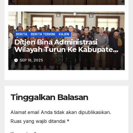
BERITA
BERITA TERKINI
KAJEN
Ditjen Bina Administrasi
Wilayah Turun Ke Kabupaten
Pekalongan Perkuat
SEP 16, 2025
Stabilitas
Tinggalkan Balasan
Alamat email Anda tidak akan dipublikasikan.
Ruas yang wajib ditandai
*