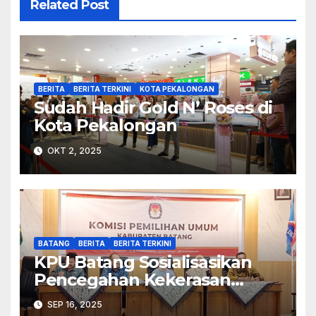
Related Post
BERITA
BERITA TERKINI
KOTA PEKALONGAN
Sudah Hadir Gold N’ Roses di
Kota Pekalongan
OKT 2, 2025
BATANG
BERITA
BERITA TERKINI
KPU Batang Sosialisasikan
Pencegahan Kekerasan
Seksual dalam Lingkungan
SEP 16, 2025
Kerja Pemilu