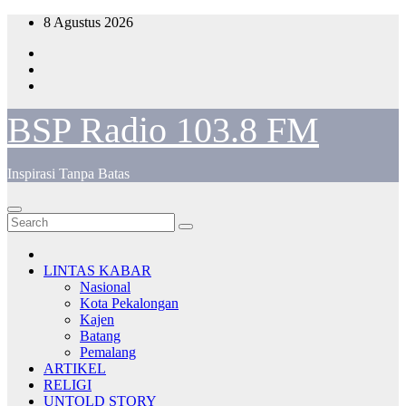
Skip
8 Agustus 2026
to
content
BSP Radio 103.8 FM
Inspirasi Tanpa Batas
LINTAS KABAR
Nasional
Kota Pekalongan
Kajen
Batang
Pemalang
ARTIKEL
RELIGI
UNTOLD STORY