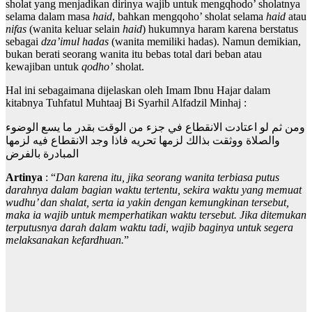
sholat yang menjadikan dirinya wajib untuk mengqhodo’ sholatnya
selama dalam masa
haid
, bahkan mengqoho’ sholat selama
haid
atau
nifas
(wanita keluar selain
haid
) hukumnya haram karena berstatus
sebagai
dza’imul hadas
(wanita memiliki hadas). Namun demikian,
bukan berati seorang wanita itu bebas total dari beban atau
kewajiban untuk
qodho’
sholat.
Hal ini sebagaimana dijelaskan oleh Imam Ibnu Hajar dalam
kitabnya Tuhfatul Muhtaaj Bi Syarhil Alfadzil Minhaj :
ومن ثم لو اعتادت الانقطاع في جزء من الوقت بقدر ما يسع الوضوء
والصلاة ووثقت بذالك لزمها تحريه فاذا وجد الانقطاع فيه لزمها
المبادرة بالفرض
Artinya
: “
Dan karena itu, jika seorang wanita terbiasa putus
darahnya dalam bagian waktu tertentu, sekira waktu yang memuat
wudhu’ dan shalat, serta ia yakin dengan kemungkinan tersebut,
maka ia wajib untuk memperhatikan waktu tersebut. Jika ditemukan
terputusnya darah dalam waktu tadi, wajib baginya untuk segera
melaksanakan kefardhuan.
”