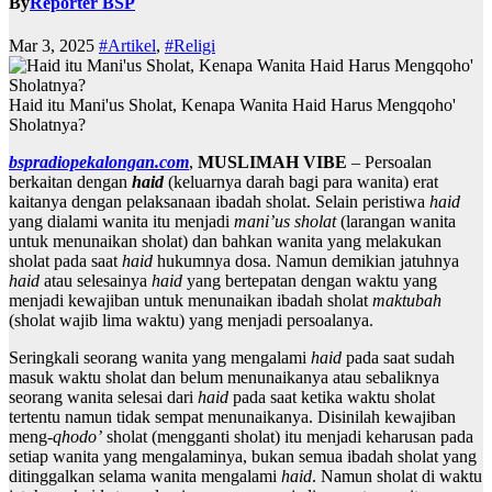
By
Reporter BSP
Mar 3, 2025
#Artikel
,
#Religi
Haid itu Mani'us Sholat, Kenapa Wanita Haid Harus Mengqoho'
Sholatnya?
bspradiopekalongan.com
,
MUSLIMAH VIBE
– Persoalan
berkaitan dengan
haid
(keluarnya darah bagi para wanita) erat
kaitanya dengan pelaksanaan ibadah sholat. Selain peristiwa
haid
yang dialami wanita itu menjadi
mani’us sholat
(larangan wanita
untuk menunaikan sholat) dan bahkan wanita yang melakukan
sholat pada saat
haid
hukumnya dosa. Namun demikian jatuhnya
haid
atau selesainya
haid
yang bertepatan dengan waktu yang
menjadi kewajiban untuk menunaikan ibadah sholat
maktubah
(sholat wajib lima waktu) yang menjadi persoalanya.
Seringkali seorang wanita yang mengalami
haid
pada saat sudah
masuk waktu sholat dan belum menunaikanya atau sebaliknya
seorang wanita selesai dari
haid
pada saat ketika waktu sholat
tertentu namun tidak sempat menunaikanya. Disinilah kewajiban
meng-
qhodo’
sholat (mengganti sholat) itu menjadi keharusan pada
setiap wanita yang mengalaminya, bukan semua ibadah sholat yang
ditinggalkan selama wanita mengalami
haid
. Namun sholat di waktu