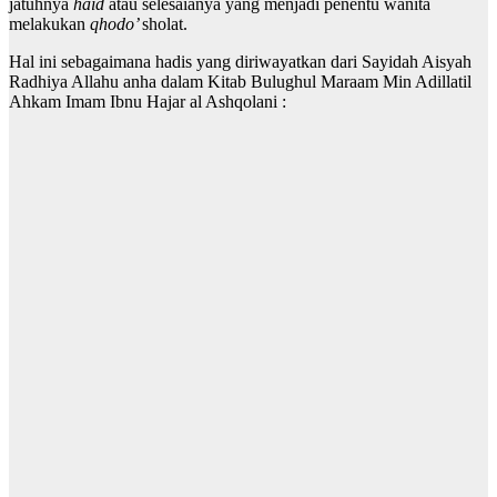
jatuhnya
haid
atau selesaianya yang menjadi penentu wanita
melakukan
qhodo’
sholat.
Hal ini sebagaimana hadis yang diriwayatkan dari Sayidah Aisyah
Radhiya Allahu anha dalam Kitab Bulughul Maraam Min Adillatil
Ahkam Imam Ibnu Hajar al Ashqolani :