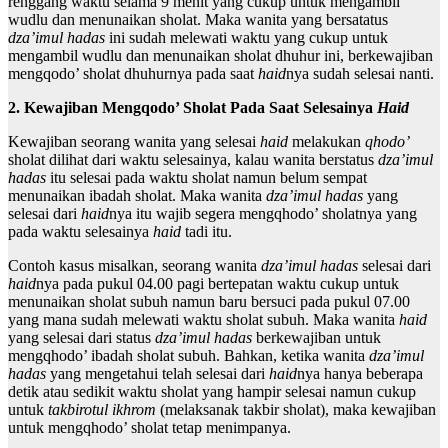
renggang waktu selama 9 menit yang cukup untuk mengambil
wudlu dan menunaikan sholat. Maka wanita yang bersatatus
dza’imul hadas
ini sudah melewati waktu yang cukup untuk
mengambil wudlu dan menunaikan sholat dhuhur ini, berkewajiban
mengqodo’ sholat dhuhurnya pada saat
haid
nya sudah selesai nanti.
2. Kewajiban Mengqodo’ Sholat Pada Saat Selesainya
Haid
Kewajiban seorang wanita yang selesai
haid
melakukan
qhodo’
sholat dilihat dari waktu selesainya, kalau wanita berstatus
dza’imul
hadas
itu selesai pada waktu sholat namun belum sempat
menunaikan ibadah sholat. Maka wanita
dza’imul hadas
yang
selesai dari
haid
nya itu wajib segera mengqhodo’ sholatnya yang
pada waktu selesainya
haid
tadi itu.
Contoh kasus misalkan, seorang wanita
dza’imul hadas
selesai dari
haid
nya pada pukul 04.00 pagi bertepatan waktu cukup untuk
menunaikan sholat subuh namun baru bersuci pada pukul 07.00
yang mana sudah melewati waktu sholat subuh. Maka wanita
haid
yang selesai dari status
dza’imul hadas
berkewajiban untuk
mengqhodo’ ibadah sholat subuh. Bahkan, ketika wanita
dza’imul
hadas
yang mengetahui telah selesai dari
haid
nya hanya beberapa
detik atau sedikit waktu sholat yang hampir selesai namun cukup
untuk
takbirotul ikhrom
(melaksanak takbir sholat), maka kewajiban
untuk mengqhodo’ sholat tetap menimpanya.