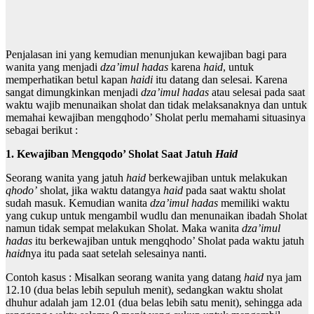
Penjalasan ini yang kemudian menunjukan kewajiban bagi para
wanita yang menjadi
dza’imul hadas
karena
haid
, untuk
memperhatikan betul kapan
haidi
itu datang dan selesai. Karena
sangat dimungkinkan menjadi
dza’imul hadas
atau selesai pada saat
waktu wajib menunaikan sholat dan tidak melaksanaknya dan untuk
memahai kewajiban mengqhodo’ Sholat perlu memahami situasinya
sebagai berikut :
1. Kewajiban Mengqodo’ Sholat Saat Jatuh
Haid
Seorang wanita yang jatuh
haid
berkewajiban untuk melakukan
qhodo’
sholat, jika waktu datangya
haid
pada saat waktu sholat
sudah masuk. Kemudian wanita
dza’imul hadas
memiliki waktu
yang cukup untuk mengambil wudlu dan menunaikan ibadah Sholat
namun tidak sempat melakukan Sholat. Maka wanita
dza’imul
hadas
itu berkewajiban untuk mengqhodo’ Sholat pada waktu jatuh
haid
nya itu pada saat setelah selesainya nanti.
Contoh kasus : Misalkan seorang wanita yang datang
haid
nya jam
12.10 (dua belas lebih sepuluh menit), sedangkan waktu sholat
dhuhur adalah jam 12.01 (dua belas lebih satu menit), sehingga ada