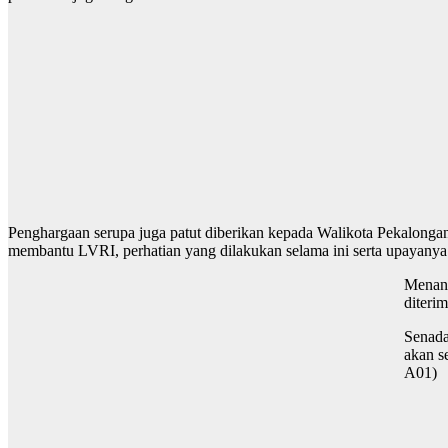
Penghargaan serupa juga patut diberikan kepada Walikota Pekalongan A
membantu LVRI, perhatian yang dilakukan selama ini serta upayan
Menang
diteri
Senada
akan s
A01)