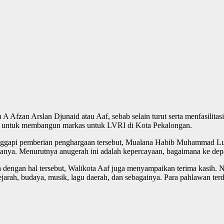
 Afzan Arslan Djunaid atau Aaf, sebab selain turut serta menfasilitas
ya untuk membangun markas untuk LVRI di Kota Pekalongan.
gapi pemberian penghargaan tersebut, Mualana Habib Muhammad Luth
manya. Menurutnya anugerah ini adalah kepercayaan, bagaimana ke de
 dengan hal tersebut, Walikota Aaf juga menyampaikan terima kasih. N
ejarah, budaya, musik, lagu daerah, dan sebagainya. Para pahlawan te