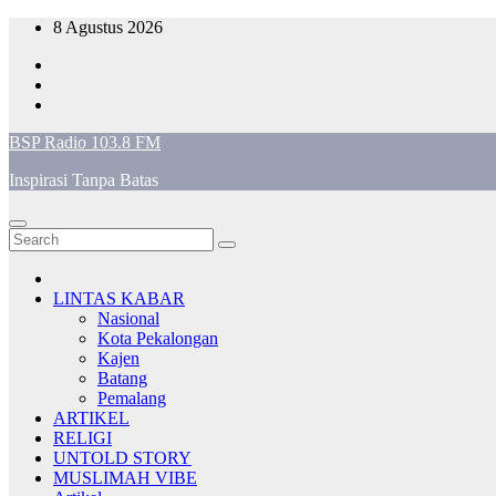
Skip
8 Agustus 2026
to
content
BSP Radio 103.8 FM
Inspirasi Tanpa Batas
LINTAS KABAR
Nasional
Kota Pekalongan
Kajen
Batang
Pemalang
ARTIKEL
RELIGI
UNTOLD STORY
MUSLIMAH VIBE