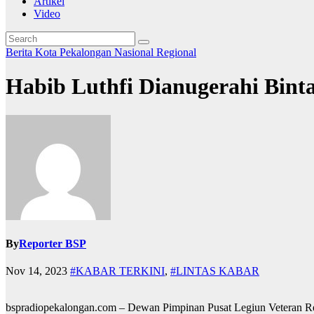
Artikel
Video
Berita
Kota Pekalongan
Nasional
Regional
Habib Luthfi Dianugerahi Binta
By
Reporter BSP
Nov 14, 2023
#KABAR TERKINI
,
#LINTAS KABAR
bspradiopekalongan.com – Dewan Pimpinan Pusat Legiun Veteran R