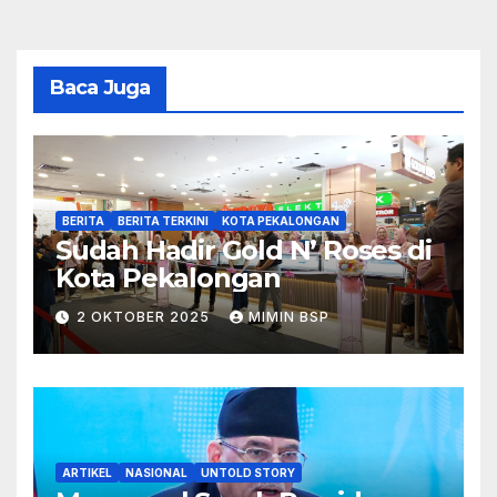
Baca Juga
BERITA
BERITA TERKINI
KOTA PEKALONGAN
Sudah Hadir Gold N’ Roses di
Kota Pekalongan
2 OKTOBER 2025
MIMIN BSP
ARTIKEL
NASIONAL
UNTOLD STORY