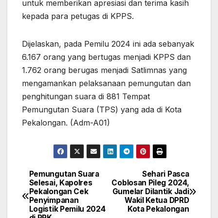
untuk memberikan apresiasi dan terima kasih
kepada para petugas di KPPS.
Dijelaskan, pada Pemilu 2024 ini ada sebanyak
6.167 orang yang bertugas menjadi KPPS dan
1.762 orang berugas menjadi Satlimnas yang
mengamankan pelaksanaan pemungutan dan
penghitungan suara di 881 Tempat
Pemungutan Suara (TPS) yang ada di Kota
Pekalongan. (Adm-A01)
Pemungutan Suara
Sehari Pasca
Navigasi
Selesai, Kapolres
Coblosan Pileg 2024,
Pekalongan Cek
Gumelar Dilantik Jadi
pos
Penyimpanan
Wakil Ketua DPRD
Logistik Pemilu 2024
Kota Pekalongan
di PPK