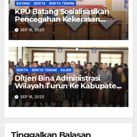
BATANG
BERITA
BERITA TERKINI
KPU Batang Sosialisasikan
Pencegahan Kekerasan
Seksual dalam Lingkungan
SEP 16, 2025
Kerja Pemilu
BERITA
BERITA TERKINI
KAJEN
Ditjen Bina Administrasi
Wilayah Turun Ke Kabupaten
Pekalongan Perkuat
SEP 16, 2025
Stabilitas
Tinggalkan Balasan