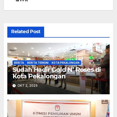
Related Post
BERITA
BERITA TERKINI
KOTA PEKALONGAN
Sudah Hadir Gold N’ Roses di
Kota Pekalongan
OKT 2, 2025