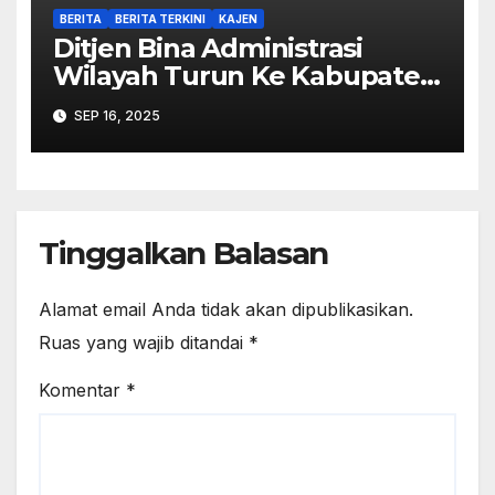
BERITA
BERITA TERKINI
KAJEN
Ditjen Bina Administrasi
Wilayah Turun Ke Kabupaten
Pekalongan Perkuat
SEP 16, 2025
Stabilitas
Tinggalkan Balasan
Alamat email Anda tidak akan dipublikasikan.
Ruas yang wajib ditandai
*
Komentar
*