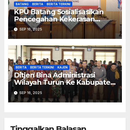
BATANG
BERITA
BERITA TERKINI
KPU Batang Sosialisasikan
Pencegahan Kekerasan
Seksual dalam Lingkungan
SEP 16, 2025
Kerja Pemilu
BERITA
BERITA TERKINI
KAJEN
Ditjen Bina Administrasi
Wilayah Turun Ke Kabupaten
Pekalongan Perkuat
SEP 16, 2025
Stabilitas
Tinggalkan Balasan