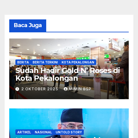
Baca Juga
BERITA
BERITA TERKINI
KOTA PEKALONGAN
Sudah Hadir Gold N’ Roses di
Kota Pekalongan
2 OKTOBER 2025
MIMIN BSP
ARTIKEL
NASIONAL
UNTOLD STORY