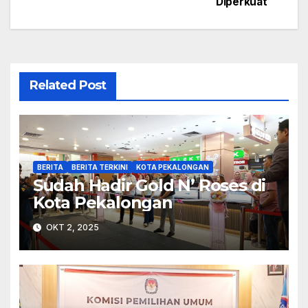
pos
Diperkuat
Related Post
BERITA
BERITA TERKINI
KOTA PEKALONGAN
Sudah Hadir Gold N’ Roses di
Kota Pekalongan
OKT 2, 2025