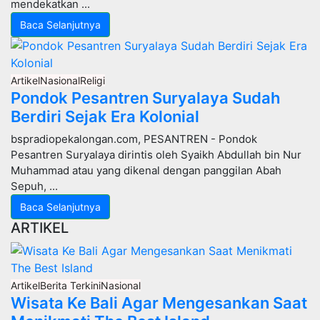
mendekatkan ...
Baca Selanjutnya
Artikel
Nasional
Religi
Pondok Pesantren Suryalaya Sudah
Berdiri Sejak Era Kolonial
bspradiopekalongan.com, PESANTREN - Pondok
Pesantren Suryalaya dirintis oleh Syaikh Abdullah bin Nur
Muhammad atau yang dikenal dengan panggilan Abah
Sepuh, ...
Baca Selanjutnya
ARTIKEL
Artikel
Berita Terkini
Nasional
Wisata Ke Bali Agar Mengesankan Saat