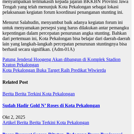
menyampaikan terimakasih kepada jajaran BKKBN Provinsi Jawa
Tengah yang telah menunjuk Kota Pekalongan sebagai lokasi
pelaksanaan kegiatan forum koordinasi penanganan stunting ini.
Menurut Salahudin, menyambut baik adanya kegiatan forum ini
untuk menyamakan persepsi yang harus dilakukan antar pemangku
kepentingan dalam percepatan penurunan angka stunting. Bahkan
dari pertemuan ini, Kota Pekalongan bisa belajar dari daerah-daerah
lain yang langkah-langkah percepatan penurunan stuntingnya bisa
berhasil secara signifikan. (Adm-01A)
Navigasi
Patung Jenderal Hoogeng Akan dibangun di Komplek Stadion
Kraton Pekalongan
pos
Kota Pekalongan Buka Target Raih Predikat Wiwierda
Related Post
Berita
Berita Terkini
Kota Pekalongan
Sudah Hadir Gold N’ Roses di Kota Pekalongan
Okt 2, 2025
Artikel
Berita
Berita Terkini
Kota Pekalongan