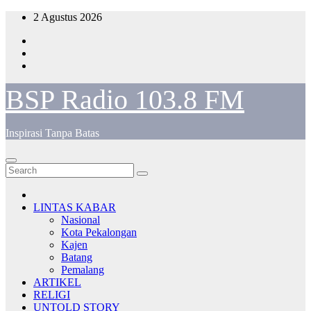
Skip
2 Agustus 2026
to
content
BSP Radio 103.8 FM
Inspirasi Tanpa Batas
LINTAS KABAR
Nasional
Kota Pekalongan
Kajen
Batang
Pemalang
ARTIKEL
RELIGI
UNTOLD STORY