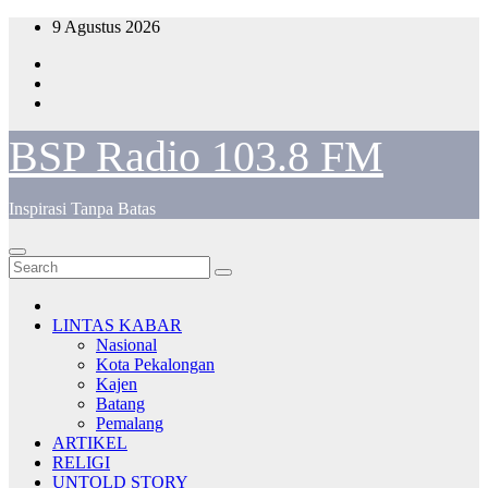
Skip
9 Agustus 2026
to
content
BSP Radio 103.8 FM
Inspirasi Tanpa Batas
LINTAS KABAR
Nasional
Kota Pekalongan
Kajen
Batang
Pemalang
ARTIKEL
RELIGI
UNTOLD STORY