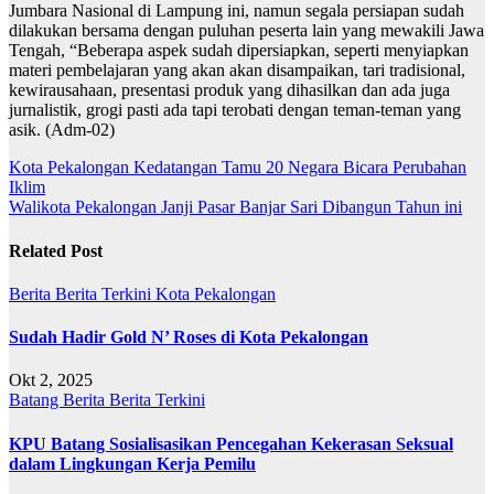
Jumbara Nasional di Lampung ini, namun segala persiapan sudah
dilakukan bersama dengan puluhan peserta lain yang mewakili Jawa
Tengah, “Beberapa aspek sudah dipersiapkan, seperti menyiapkan
materi pembelajaran yang akan akan disampaikan, tari tradisional,
kewirausahaan, presentasi produk yang dihasilkan dan ada juga
jurnalistik, grogi pasti ada tapi terobati dengan teman-teman yang
asik. (Adm-02)
Navigasi
Kota Pekalongan Kedatangan Tamu 20 Negara Bicara Perubahan
Iklim
pos
Walikota Pekalongan Janji Pasar Banjar Sari Dibangun Tahun ini
Related Post
Berita
Berita Terkini
Kota Pekalongan
Sudah Hadir Gold N’ Roses di Kota Pekalongan
Okt 2, 2025
Batang
Berita
Berita Terkini
KPU Batang Sosialisasikan Pencegahan Kekerasan Seksual
dalam Lingkungan Kerja Pemilu